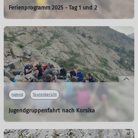
Ferienprogramm 2025 - Tag 1 und 2
Tipi-Bauen im Wald
04.08.2025
mehr erfahren
Jugend
Tourenbericht
Jugendgruppenfahrt nach Korsika
In den Pfingstferien 2025
01.09.2025
Unsere diesjährige und bislang längste Pfingstausfahrt