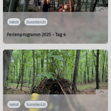
Jugend
Tourenbericht
Ferienprogramm 2025 - Tag 4
Abendliche Fackelwanderung bei Weßling und
Sommerrodel-Gaudi in Oberammergau
07.08.2025
mehr erfahren
Jugend
Tourenbericht