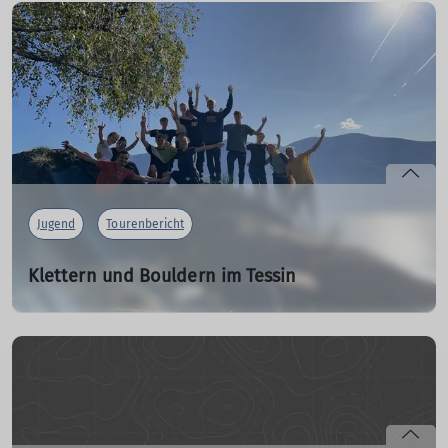
mehr erfahren
Jugend
Tourenbericht
Klettern und Bouldern im Tessin
Jugendausfahrt in den Herbstferien
31.10.2024
Schön war's mal wieder! Aber seht selbst...
mehr erfahren