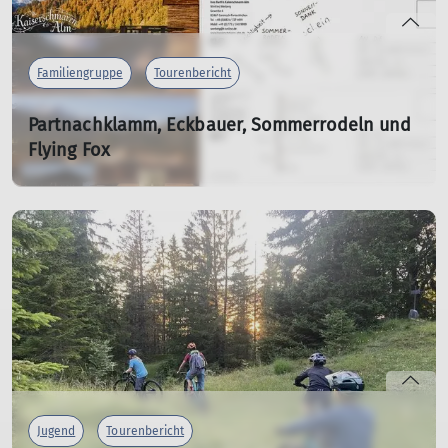
Familiengruppe
Tourenbericht
Partnachklamm, Eckbauer, Sommerrodeln und
Flying Fox
Familientour
19.07.2026
mehr erfahren
Jugend
Tourenbericht