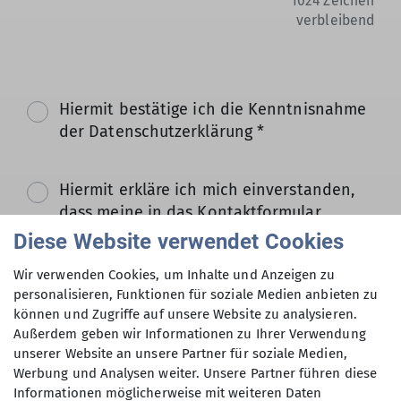
1024
Zeichen
verbleibend
Hiermit bestätige ich die Kenntnisnahme
der Datenschutzerklärung *
Hiermit erkläre ich mich einverstanden,
dass meine in das Kontaktformular
eingegebenen Daten elektronisch
Diese Website verwendet Cookies
gesichert und zum Zweck der
Wir verwenden Cookies, um Inhalte und Anzeigen zu
Kontaktaufnahme verarbeitet und
personalisieren, Funktionen für soziale Medien anbieten zu
genutzt werden. Mir ist bekannt, dass ich
können und Zugriffe auf unsere Website zu analysieren.
meine Einwilligung jederzeit wiederrufen
Außerdem geben wir Informationen zu Ihrer Verwendung
kann. *
unserer Website an unsere Partner für soziale Medien,
Werbung und Analysen weiter. Unsere Partner führen diese
Informationen möglicherweise mit weiteren Daten
Mit (*) markierte