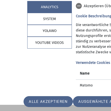
Akzeptieren (Üb
ANALYTICS
Cookie Beschreibun
SYSTEM
Die verantwortliche 
diese durchführen, s
YOLAWO
Nutzungsprofile erste
ständig zu verbessern
YOUTUBE VIDEOS
zur Nutzeranalyse ei
statistische Zwecke v
Sektion Vierseenland
Verwendete Cookies
Mitgliedschaft
Satzung
Name
Hütte
AGB
Matomo
ALLE AKZEPTIEREN
AUSGEWÄHLTE 