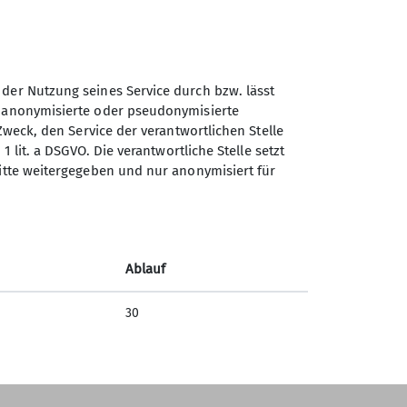
 der Nutzung seines Service durch bzw. lässt
n anonymisierte oder pseudonymisierte
Zweck, den Service der verantwortlichen Stelle
1 lit. a DSGVO. Die verantwortliche Stelle setzt
Sektion Vierseenland des
ritte weitergegeben und nur anonymisiert für
Deutschen Alpenvereins e.V.
Hauptstraße 42
82229 Seefeld
Ablauf
Telefon +4981529839280
30