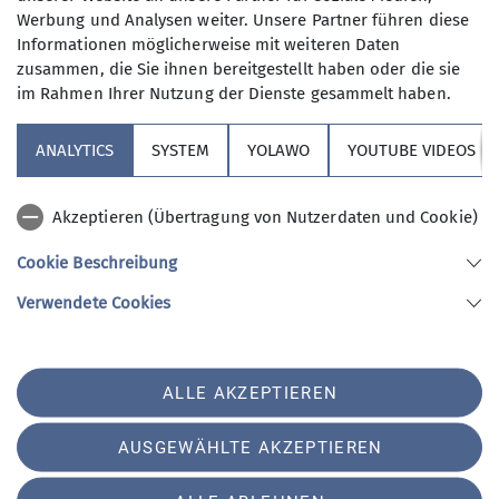
laufend neue Trainer*innen und
Werbung und Analysen weiter. Unsere Partner führen diese
Informationen möglicherweise mit weiteren Daten
Gruppenleiter*innen in den verschiedenen
zusammen, die Sie ihnen bereitgestellt haben oder die sie
Bergsportdisziplinen. Schau gerne vorbei!
im Rahmen Ihrer Nutzung der Dienste gesammelt haben.
zur Seite
ANALYTICS
SYSTEM
YOLAWO
YOUTUBE VIDEOS
Akzeptieren (Übertragung von Nutzerdaten und Cookie)
Cookie Beschreibung
Sektion Vierseenland
Verwendete Cookies
Sektion Vierseenland des Deutschen Alpenvereins e.V.
ALLE AKZEPTIEREN
Hauptstraße 42
82229 Seefeld
Telefon +4981529839280
AUSGEWÄHLTE AKZEPTIEREN