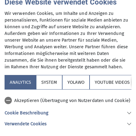
Diese Website verwendet Cookies
Wir verwenden Cookies, um Inhalte und Anzeigen zu
Schnupperklettern für Jung und
personalisieren, Funktionen für soziale Medien anbieten zu
Alt
können und Zugriffe auf unsere Website zu analysieren.
18.09.2026
Außerdem geben wir Informationen zu Ihrer Verwendung
unserer Website an unsere Partner für soziale Medien,
Kursstufe
Schnupperkurs
Werbung und Analysen weiter. Unsere Partner führen diese
Informationen möglicherweise mit weiteren Daten
Organisation
Johanna Zeller
zusammen, die Sie ihnen bereitgestellt haben oder die sie
im Rahmen Ihrer Nutzung der Dienste gesammelt haben.
Details
ANALYTICS
SYSTEM
YOLAWO
YOUTUBE VIDEOS
Sicherheitsupdate & Sturztraining
Akzeptieren (Übertragung von Nutzerdaten und Cookie)
25.09.2026
Cookie Beschreibung
Kursstufe
Aufbaukurs
Verwendete Cookies
Organisation
Johanna Zeller