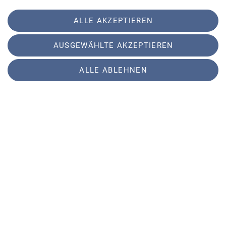
Details
ALLE AKZEPTIEREN
AUSGEWÄHLTE AKZEPTIEREN
Begleitetes Klettern
05.10.2026
ALLE ABLEHNEN
Kursstufe
Aufbaukurs
Organisation
Jörg Reinhold
Details
Technik Intensivcoaching
09.10.2026
Kursstufe
Aufbaukurs
Organisation
Johanna Zeller