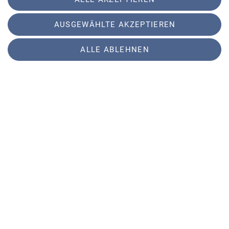
Status
frei
AUSGEWÄHLTE AKZEPTIEREN
Organisation
Uwe Wütherich
ALLE ABLEHNEN
Details
Treffen der Wochentagswanderer im Gasthof
Schützenhaus - Gilching
02.10.2026
Organisation
Herbert Meyer
Details
Meet The Crew
08.10.2026
Organisation
Friederike