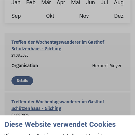
Jan
Feb
Mär
Apr
Mai
Jun
Jul
Aug
Sep
Okt
Nov
Dez
Treffen der Wochentagswanderer im Gasthof
Schützenhaus - Gilching
21.08.2026
Organisation
Herbert Meyer
Details
Treffen der Wochentagswanderer im Gasthof
Schützenhaus - Gilching
04.09.2026
Diese Website verwendet Cookies
Organisation
Herbert Meyer