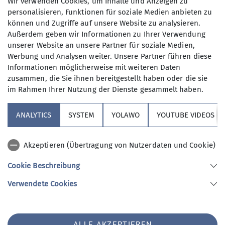
Wir verwenden Cookies, um Inhalte und Anzeigen zu
Details
personalisieren, Funktionen für soziale Medien anbieten zu
können und Zugriffe auf unsere Website zu analysieren.
Außerdem geben wir Informationen zu Ihrer Verwendung
BergMomente an der Hochkopfhütte
unserer Website an unsere Partner für soziale Medien,
Werbung und Analysen weiter. Unsere Partner führen diese
13.09.2026
Informationen möglicherweise mit weiteren Daten
Details
zusammen, die Sie ihnen bereitgestellt haben oder die sie
im Rahmen Ihrer Nutzung der Dienste gesammelt haben.
Treffen der Wochentagswanderer im Gasthof
ANALYTICS
SYSTEM
YOLAWO
YOUTUBE VIDEOS
Schützenhaus - Gilching
18.09.2026
Akzeptieren (Übertragung von Nutzerdaten und Cookie)
Organisation
Herbert Meyer
Cookie Beschreibung
Details
Verwendete Cookies
Bergbus DAV Vierseenland
27.09.2026
ALLE AKZEPTIEREN