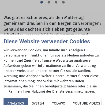
Was gibt es Schöneres, als den Muttertag
gemeinsam draußen in den Bergen zu verbringen?
Genau das dachten sich sieben gut gelaunte
Mitglieder unserer DAV-Familiengruppe und
Diese Website verwendet Cookies
machten sich bei bestem Frühlingswetter auf den
Weg zum Sonnenspitz.
Wir verwenden Cookies, um Inhalte und Anzeigen zu
personalisieren, Funktionen für soziale Medien anbieten zu
Schon die Anreise war erfreulich unkompliziert:
können und Zugriffe auf unsere Website zu analysieren.
ganz entspannt mit dem Zug bis Kochel - ohne
Außerdem geben wir Informationen zu Ihrer Verwendung
Parkplatzsuche und Stau – dafür mit Vorfreude,
unserer Website an unsere Partner für soziale Medien,
Brotzeitduft und ersten Gesprächen darüber, wer
Werbung und Analysen weiter. Unsere Partner führen diese
wohl als Erstes nach einer Pause fragen würde.
Informationen möglicherweise mit weiteren Daten
zusammen, die Sie ihnen bereitgestellt haben oder die sie
Am Ausgangspunkt angekommen zeigte sich der
im Rahmen Ihrer Nutzung der Dienste gesammelt haben.
Himmel von seiner besten Seite: strahlend blau,
angenehm warm und kein Wölkchen weit und
ANALYTICS
SYSTEM
YOLAWO
YOUTUBE VIDEOS