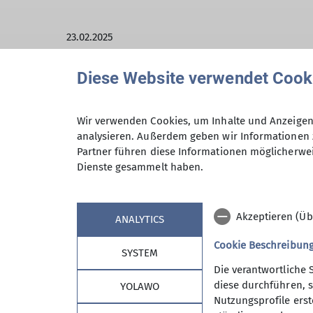
23.02.2025
Jugend
Tourenbericht
Diese Website verwendet Cook
Ein paar Eindrücke von unserer Jugendgru
Wir verwenden Cookies, um Inhalte und Anzeigen 
analysieren. Außerdem geben wir Informationen 
Partner führen diese Informationen möglicherwei
Dienste gesammelt haben.
Akzeptieren (Üb
ANALYTICS
Cookie Beschreibun
SYSTEM
Die verantwortliche 
diese durchführen, s
YOLAWO
Nutzungsprofile erste