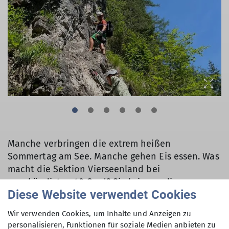
Manche verbringen die extrem heißen
Sommertag am See. Manche gehen Eis essen. Was
macht die Sektion Vierseenland bei
angekündigten 40 Grad? Sie bringen die
Diese Website verwendet Cookies
Karabiner zum Glühen und fährt auf Klettersteig-
Tour nach Österreich.
Wir verwenden Cookies, um Inhalte und Anzeigen zu
personalisieren, Funktionen für soziale Medien anbieten zu
Tag 1: Zahme Gams, Gams Kitz und