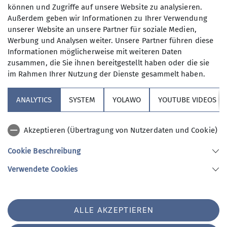
können und Zugriffe auf unsere Website zu analysieren.
Seisenbergklamm
Außerdem geben wir Informationen zu Ihrer Verwendung
unserer Website an unsere Partner für soziale Medien,
Nach der Anreise (mit AC) vorbei an Kössen,
Werbung und Analysen weiter. Unsere Partner führen diese
vorbei an der weltbesten Bio-Käserei (fragt Fritzi!)
Informationen möglicherweise mit weiteren Daten
ging es gleich an den Fels in Weißbach am Lofer.
zusammen, die Sie ihnen bereitgestellt haben oder die sie
Auf den Klettersteigen Zahme Gams und Gams
im Rahmen Ihrer Nutzung der Dienste gesammelt haben.
Kids kam sowohl die Genusskletterer als auch die
kleinen Adrenalinjunkies ("bissi bluadige
ANALYTICS
SYSTEM
YOLAWO
YOUTUBE VIDEOS
Kniascheim") auf ihre Kosten. Die einen
kletterten locker nach oben, die anderen hatten
Akzeptieren (Übertragung von Nutzerdaten und Cookie)
zwischendurch ganz schön mit der Hitze zu
kämpfen. Die perfekte Ganzkörperabkühlung
Cookie Beschreibung
wartete im Tal: ein extrem erfrischendes Kneipp-
Verwendete Cookies
Becken und die wirklich sehenswerte
Seisenbergklamm. Zwischen tosenden
Wasserfällen und kühlen Felswänden konnten wir
uns perfekt abkühlen. Auf dem Weg zum Hotel zur
ALLE AKZEPTIEREN
Post in Bruck-Fusch wartete ein kurioses