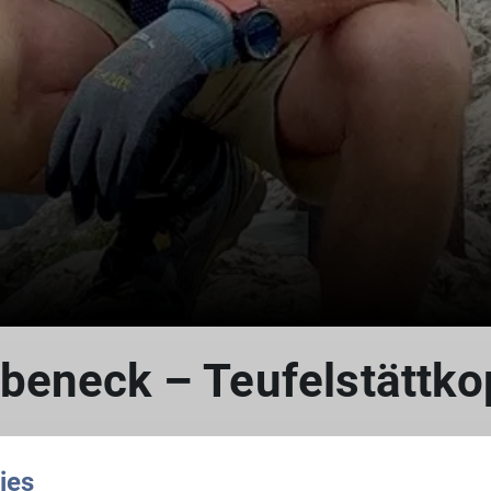
beneck – Teufelstättko
ies
el