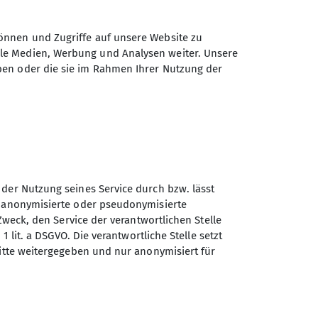
önnen und Zugriffe auf unsere Website zu
ale Medien, Werbung und Analysen weiter. Unsere
ben oder die sie im Rahmen Ihrer Nutzung der
e haben wir unser Tourenziel von Kompar
gt. Auch die Wetterprognose passte für
nternehmen. Vom Wanderparkplatz Schloss
 Aufstieg Brunnenkopfhäuser. Kurz davor
 der Nutzung seines Service durch bzw. lässt
ndtour. Auf schmalen Pfaden,
n anonymisierte oder pseudonymisierte
kurzen Gratstücken erreichen wir die
Zweck, den Service der verantwortlichen Stelle
assen den südlich unseres Gipfels
1 lit. a DSGVO. Die verantwortliche Stelle setzt
 folgen dem abwechslungsreichen Aufstieg
ritte weitergegeben und nur anonymisiert für
(1768 m) bietet einen weiten Blick, auch
den weiteren Verlauf zum nächsten Ziel.
teressant und aufregend wie bisher. Die