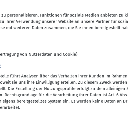
zu personalisieren, Funktionen für soziale Medien anbieten zu k
zu Ihrer Verwendung unserer Website an unsere Partner für sozi
se mit weiteren Daten zusammen, die Sie ihnen bereitgestellt ha
© Monika Kornprobst
Wegen der derzeit hohen Bezinpreis
ertragung von Nutzerdaten und Cookie)
(Eng) in die Ammergauer Alpen verle
unser geplantes anspruchsvolles U
g
Linderhof geht es zunächst über den
Stelle führt Analysen über das Verhalten ihrer Kunden im Rahmen
beginnt der spannendste Teil der Ru
oweit sie uns ihre Einwilligung erteilen. Zu diesem Zweck werde
blumenreichen, grasigen Hängen und 
llt. Die Erstellung der Nutzungsprofile erfolgt zu dem alleinigen 
Abzweigung zum Hennenkopf. Wir verl
. Rechtsgrundlage für die Verarbeitung ihrer Daten ist Art. 6 Abs. 
verlaufenden Maximiliansweg E4 und
n eigens bereitgestelltes System ein. Es werden keine Daten an D
erarbeitet.
zum 1.Gipfel. Der luftige Hennenkopf 
direkt auf Schloss Linderhof, sowie 
Der Wegverlauf dorthin ist ebenso in