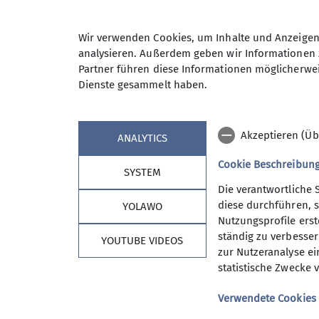
17.06.2026
Wir verwenden Cookies, um Inhalte und Anzeigen 
analysieren. Außerdem geben wir Informationen 
Tourenbericht
Partner führen diese Informationen möglicherwei
Dienste gesammelt haben.
Akzeptieren (Üb
ANALYTICS
Cookie Beschreibun
SYSTEM
Die verantwortliche 
diese durchführen, s
YOLAWO
Nutzungsprofile erste
ständig zu verbessern
YOUTUBE VIDEOS
zur Nutzeranalyse ei
statistische Zwecke v
Verwendete Cookies