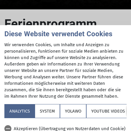
© Eva Herzmann
Ferienprogramm
Diese Website verwendet Cookies
2025 - Tag 4
Wir verwenden Cookies, um Inhalte und Anzeigen zu
personalisieren, Funktionen für soziale Medien anbieten zu
können und Zugriffe auf unsere Website zu analysieren.
Außerdem geben wir Informationen zu Ihrer Verwendung
Abendliche Fackelwanderung bei
unserer Website an unsere Partner für soziale Medien,
Werbung und Analysen weiter. Unsere Partner führen diese
Weßling und Sommerrodel-Gaudi in
Informationen möglicherweise mit weiteren Daten
Oberammergau
zusammen, die Sie ihnen bereitgestellt haben oder die sie
im Rahmen Ihrer Nutzung der Dienste gesammelt haben.
07.08.2025
ANALYTICS
SYSTEM
YOLAWO
YOUTUBE VIDEOS
Jugend
Tourenbericht
Akzeptieren (Übertragung von Nutzerdaten und Cookie)