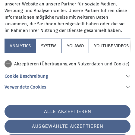
Kondition
unserer Website an unsere Partner für soziale Medien,
Technik
Werbung und Analysen weiter. Unsere Partner führen diese
Informationen möglicherweise mit weiteren Daten
Organisation
Jörg Reinhold
zusammen, die Sie ihnen bereitgestellt haben oder die sie
im Rahmen Ihrer Nutzung der Dienste gesammelt haben.
Details
ANALYTICS
SYSTEM
YOLAWO
YOUTUBE VIDEOS
Akzeptieren (Übertragung von Nutzerdaten und Cookie)
Cookie Beschreibung
Sektion Vierseenland
Verwendete Cookies
Sektion Vierseenland des Deutschen Alpenvereins e.V.
ALLE AKZEPTIEREN
Hauptstraße 42
82229 Seefeld
Telefon +4981529839280
AUSGEWÄHLTE AKZEPTIEREN