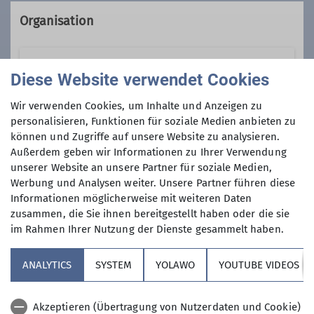
Organisation
Herbert Meyer
Diese Website verwendet Cookies
Wir verwenden Cookies, um Inhalte und Anzeigen zu
personalisieren, Funktionen für soziale Medien anbieten zu
08153 7050
können und Zugriffe auf unsere Website zu analysieren.
Außerdem geben wir Informationen zu Ihrer Verwendung
Gruppe
Kontakt aufnehmen
unserer Website an unsere Partner für soziale Medien,
Werbung und Analysen weiter. Unsere Partner führen diese
Informationen möglicherweise mit weiteren Daten
Wochentagswanderer
zusammen, die Sie ihnen bereitgestellt haben oder die sie
Qualifikationen
im Rahmen Ihrer Nutzung der Dienste gesammelt haben.
Tourenleiter*in Wochentagswanderer
ANALYTICS
SYSTEM
YOLAWO
YOUTUBE VIDEOS
Wir sind eine Gemeinschaft von
Wanderfreunden innerhalb der
Sektion, die
hauptsächlich jeden
Akzeptieren (Übertragung von Nutzerdaten und Cookie)
Ämter