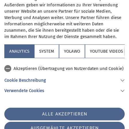
Außerdem geben wir Informationen zu Ihrer Verwendung
Unsere Veranstaltungsorte
unserer Website an unsere Partner für soziale Medien,
Werbung und Analysen weiter. Unsere Partner führen diese
Informationen möglicherweise mit weiteren Daten
Pfarrsaal St. Peter und Paul
zusammen, die Sie ihnen bereitgestellt haben oder die sie
im Rahmen Ihrer Nutzung der Dienste gesammelt haben.
ANALYTICS
SYSTEM
YOLAWO
YOUTUBE VIDEOS
Marienplatz 4
82229 Seefeld/Oberalting
Akzeptieren (Übertragung von Nutzerdaten und Cookie)
Cookie Beschreibung
Sektion Vierseenland
Verwendete Cookies
Sektion Vierseenland des Deutschen Alpenvereins e.V.
ALLE AKZEPTIEREN
Hauptstraße 42
82229 Seefeld
AUSGEWÄHLTE AKZEPTIEREN
Telefon +4981529839280