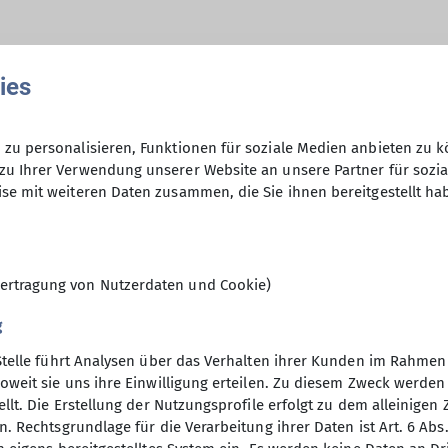
ies
zu personalisieren, Funktionen für soziale Medien anbieten zu k
Anfrage senden
zu Ihrer Verwendung unserer Website an unsere Partner für sozi
Ämter
se mit weiteren Daten zusammen, die Sie ihnen bereitgestellt ha
10
r*in C Bergsteigen
1. Vorstand
Ausbild
ertragung von Nutzerdaten und Cookie)
g
Stelle führt Analysen über das Verhalten ihrer Kunden im Rahmen
oweit sie uns ihre Einwilligung erteilen. Zu diesem Zweck werde
llt. Die Erstellung der Nutzungsprofile erfolgt zu dem alleinigen 
. Rechtsgrundlage für die Verarbeitung ihrer Daten ist Art. 6 Abs. 