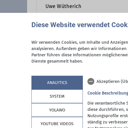
Uwe Wütherich
Diese Website verwendet Cook
Kontakt aufnehmen
Wir verwenden Cookies, um Inhalte und Anzeigen 
Anmeldung
analysieren. Außerdem geben wir Informationen 
Qualifikationen
Partner führen diese Informationen möglicherwei
Dienste gesammelt haben.
Maximale Teilnehmeranzahl
Trainer*in B Klettersteig
Traine
Akzeptieren (Üb
ANALYTICS
Cookie Beschreibun
SYSTEM
Die verantwortliche 
diese durchführen, s
YOLAWO
Nutzungsprofile erste
ständig zu verbessern
YOUTUBE VIDEOS