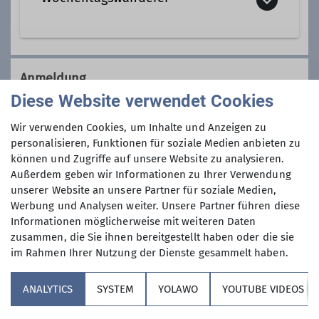
Wir sind eine Gemeinschaft von
Wanderfreunden innerhalb der
Anmeldung
Sektion, die
hauptsächlich jeden
Diese Website verwendet Cookies
Dienstag und Mittwoch
, aber auch an
08152 76305
anderen Wochentagen in freier Natur
Wir verwenden Cookies, um Inhalte und Anzeigen zu
unterwegs sind.
personalisieren, Funktionen für soziale Medien anbieten zu
Anmeldung ab / bis
können und Zugriffe auf unsere Website zu analysieren.
Wer kann sich das wochentags
Außerdem geben wir Informationen zu Ihrer Verwendung
leisten?
unserer Website an unsere Partner für soziale Medien,
01.11.2025 / 18.01.2026
Nun, alle die aus dem Berufsleben
Werbung und Analysen weiter. Unsere Partner führen diese
ausgeschieden sind oder sonst über
Informationen möglicherweise mit weiteren Daten
ihre Zeit frei verfügen können und
Maximale Teilnehmeranzahl
zusammen, die Sie ihnen bereitgestellt haben oder die sie
körperlich in guter Verfassung sind.
im Rahmen Ihrer Nutzung der Dienste gesammelt haben.
Neben anspruchvollen Bergtouren
3
(bis ca. 1400 Höhenmeter) stehen
ANALYTICS
SYSTEM
YOLAWO
YOUTUBE VIDEOS
auch leichtere Berg- und