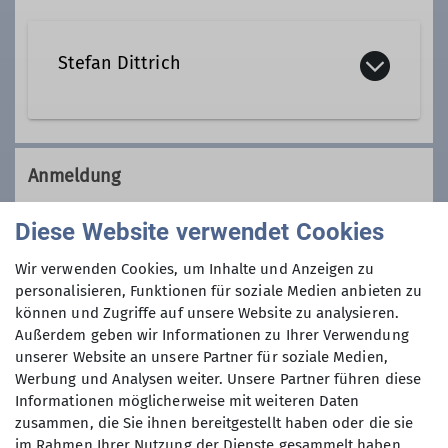
Stefan Dittrich
Kontakt aufnehmen
Anmeldung
Qualifikationen
Anmeldung über das Kontaktformular des
Diese Website verwendet Cookies
Tourenleiters
Wir verwenden Cookies, um Inhalte und Anzeigen zu
Trainer*in C Bergsteigen
personalisieren, Funktionen für soziale Medien anbieten zu
Anmeldung bis
können und Zugriffe auf unsere Website zu analysieren.
Trainer*in B Skihochtour
Außerdem geben wir Informationen zu Ihrer Verwendung
unserer Website an unsere Partner für soziale Medien,
27.03.2026
Werbung und Analysen weiter. Unsere Partner führen diese
Trainer*in C Skibergsteigen
Informationen möglicherweise mit weiteren Daten
Maximale Teilnehmeranzahl
zusammen, die Sie ihnen bereitgestellt haben oder die sie
im Rahmen Ihrer Nutzung der Dienste gesammelt haben.