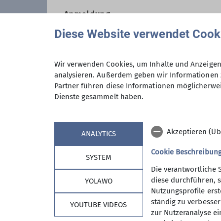
aber auch an anderen Wochentag
Anmeldung
Wer kann sich das wochentags l
Nun, alle die aus dem Berufsleb
Diese Website verwendet Cook
guter Verfassung sind.
Neben anspruchvollen Bergtoure
bis 20 km) auf unserem Program
Wir verwenden Cookies, um Inhalte und Anzeigen 
Preis
analysieren. Außerdem geben wir Informationen 
Wanderwoche in den Bergen sow
Partner führen diese Informationen möglicherwei
An den Tourentagen werden die 
Dienste gesammelt haben.
Tourenangebot ist es unser Best
Maximale Teilnehmeranzahl
Bisher ist uns das immer gut gel
Wer uns, eine wirklich sympathi
Akzeptieren (Üb
ANALYTICS
zu unserem Freitagstreffen in d
dann vielleicht die nächste Wan
Cookie Beschreibun
SYSTEM
Informationen gibts beim Verei
Die verantwortliche 
Herbert Meyer 08153 7050 woc
diese durchführen, s
YOLAWO
Nutzungsprofile erste
Kontakt aufnehmen
ständig zu verbessern
YOUTUBE VIDEOS
zur Nutzeranalyse ei