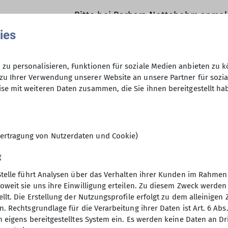
en in freier Natur unterwegs sind.
Bitte bei Barbara Nottebohm anmel
eisten?
Anfrage senden
en ausgeschieden sind oder sonst über ihre Zeit frei 
ies
n (bis ca. 1400 Höhenmeter) stehen auch leichtere B
m. Dazu kommen Kulturfahrten und -veranstaltungen u
zu personalisieren, Funktionen für soziale Medien anbieten zu k
kostenlos / gegebenenfalls Geld fü
zu Ihrer Verwendung unserer Website an unsere Partner für sozi
ie im Winter Ski-Unternehmungen.
se mit weiteren Daten zusammen, die Sie ihnen bereitgestellt ha
unterschiedlichsten Unternehmungen angeboten. Bei 
reben, dass für alle Interessierten und für jeden Ges
11
ungen !
sche und fröhliche Gruppe kennenlernen will, fasse 
ertragung von Nutzerdaten und Cookie)
en Gasthof Schützenhaus in Gilching (immer 14-tägig v
derung mit.
g
nsbeirat für die Wochentagswanderer:
Stelle führt Analysen über das Verhalten ihrer Kunden im Rahmen
hentagswanderer@dav-vierseenland.de
oweit sie uns ihre Einwilligung erteilen. Zu diesem Zweck werde
llt. Die Erstellung der Nutzungsprofile erfolgt zu dem alleinigen 
. Rechtsgrundlage für die Verarbeitung ihrer Daten ist Art. 6 Abs. 
n eigens bereitgestelltes System ein. Es werden keine Daten an D