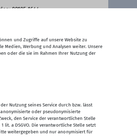
den: 08105 1644
verfügen können und körperlich in
erg- und Flachwanderungen (ca. 15
nd jährlich mindestens eine
önnen und Zugriffe auf unsere Website zu
r Einkehr mitnehmen
ale Medien, Werbung und Analysen weiter. Unsere
ben oder die sie im Rahmen Ihrer Nutzung der
unserem vielfältigen
chmack etwas passendes dabei ist!
sich ein Herz und komme am besten
on 10:30 bis 11:30 Uhr) und mache
 der Nutzung seines Service durch bzw. lässt
n anonymisierte oder pseudonymisierte
Zweck, den Service der verantwortlichen Stelle
1 lit. a DSGVO. Die verantwortliche Stelle setzt
Sektion Vierseenland des
ritte weitergegeben und nur anonymisiert für