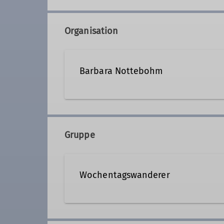
Organisation
Barbara Nottebohm
08105 1644
Gruppe
Qualifikationen
Wochentagswanderer
Tourenleiter*in Wochentagswanderer
Wir sind eine Gemeinschaft von