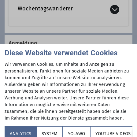
Wochentagswanderer
Qualifikationen
Tourenleiter*in Wochentagswanderer
Wir sind eine Gemeinschaft von
Wanderfreunden innerhalb der
Anmeldung
Sektion, die
hauptsächlich jeden
Diese Website verwendet Cookies
Dienstag und Mittwoch
, aber auch an
Anmeldung per Telefon bevorzugt!
anderen Wochentagen in freier Natur
Wir verwenden Cookies, um Inhalte und Anzeigen zu
unterwegs sind.
personalisieren, Funktionen für soziale Medien anbieten zu
Anmeldung bis
können und Zugriffe auf unsere Website zu analysieren.
Wer kann sich das wochentags
Außerdem geben wir Informationen zu Ihrer Verwendung
leisten?
unserer Website an unsere Partner für soziale Medien,
24.03.2025
Nun, alle die aus dem Berufsleben
Werbung und Analysen weiter. Unsere Partner führen diese
ausgeschieden sind oder sonst über
Informationen möglicherweise mit weiteren Daten
ihre Zeit frei verfügen können und
Maximale Teilnehmeranzahl
zusammen, die Sie ihnen bereitgestellt haben oder die sie
körperlich in guter Verfassung sind.
im Rahmen Ihrer Nutzung der Dienste gesammelt haben.
Neben anspruchvollen Bergtouren
8
(bis ca. 1400 Höhenmeter) stehen
ANALYTICS
SYSTEM
YOLAWO
YOUTUBE VIDEOS