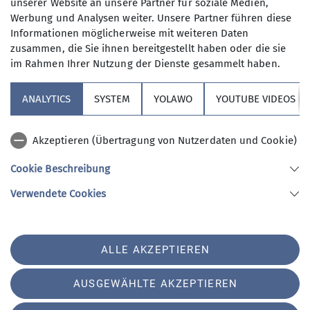
unserer Website an unsere Partner für soziale Medien,
20.05.2024
Nun, alle die aus dem Berufsleben
Werbung und Analysen weiter. Unsere Partner führen diese
ausgeschieden sind oder sonst über
Informationen möglicherweise mit weiteren Daten
ihre Zeit frei verfügen können und
Maximale Teilnehmeranzahl
zusammen, die Sie ihnen bereitgestellt haben oder die sie
körperlich in guter Verfassung sind.
im Rahmen Ihrer Nutzung der Dienste gesammelt haben.
Neben anspruchvollen Bergtouren
11
(bis ca. 1400 Höhenmeter) stehen
ANALYTICS
SYSTEM
YOLAWO
YOUTUBE VIDEOS
auch leichtere Berg- und
Flachwanderungen (ca. 15 bis 20 km)
Akzeptieren (Übertragung von Nutzerdaten und Cookie)
auf unserem Programm. Dazu kommen
Kulturfahrten und -veranstaltungen
Cookie Beschreibung
und jährlich mindestens eine
Sektion Vierseenland
Verwendete Cookies
Wanderwoche in den Bergen sowie im
Winter Ski-Unternehmungen.
An den Tourentagen werden die
Sektion Vierseenland des Deutschen Alpenvereins e.V.
ALLE AKZEPTIEREN
unterschiedlichsten Unternehmungen
Hauptstraße 42
82229 Seefeld
angeboten. Bei unserem vielfältigen
AUSGEWÄHLTE AKZEPTIEREN
Telefon +4981529839280
Tourenangebot ist es unser Bestreben,
dass für alle Interessierten und für