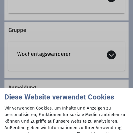
08153 7050
Gruppe
Kontakt aufnehmen
Wochentagswanderer
Qualifikationen
Tourenleiter*in Wochentagswanderer
Wir sind eine Gemeinschaft von
Wanderfreunden innerhalb der
Anmeldung
Sektion, die
hauptsächlich jeden
Ämter
Diese Website verwendet Cookies
Dienstag und Mittwoch
, aber auch an
Anmeldung per Telefon bevorzugt!
anderen Wochentagen in freier Natur
Wir verwenden Cookies, um Inhalte und Anzeigen zu
Leitung Wochentagswanderer
unterwegs sind.
personalisieren, Funktionen für soziale Medien anbieten zu
Anmeldung bis
können und Zugriffe auf unsere Website zu analysieren.
Wer kann sich das wochentags
Außerdem geben wir Informationen zu Ihrer Verwendung
leisten?