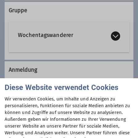
08105 22522
Gruppe
Qualifikationen
Wochentagswanderer
Tourenleiter*in Wochentagswanderer
Wir sind eine Gemeinschaft von
Wanderfreunden innerhalb der
Anmeldung
Sektion, die
hauptsächlich jeden
Dienstag und Mittwoch
, aber auch an
Anmeldung per Telefon bevorzugt, nur am
Diese Website verwendet Cookies
anderen Wochentagen in freier Natur
Montag vor der Tour und nur ab 18:00 Uhr!
unterwegs sind.
Wir verwenden Cookies, um Inhalte und Anzeigen zu
Wer kann sich das wochentags
personalisieren, Funktionen für soziale Medien anbieten zu
Anmeldung ab
können und Zugriffe auf unsere Website zu analysieren.
leisten?
Außerdem geben wir Informationen zu Ihrer Verwendung
Nun, alle die aus dem Berufsleben
unserer Website an unsere Partner für soziale Medien,
19.05.2025
ausgeschieden sind oder sonst über
Werbung und Analysen weiter. Unsere Partner führen diese
ihre Zeit frei verfügen können und