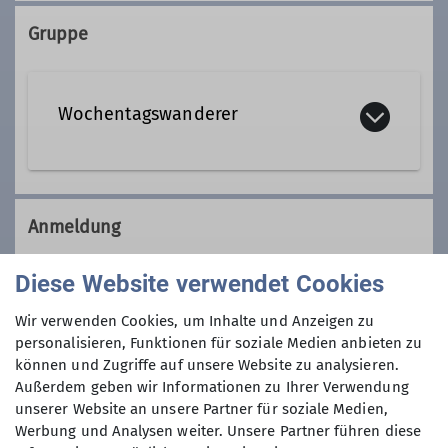
08105 22522
Gruppe
Qualifikationen
Wochentagswanderer
Tourenleiter*in Wochentagswanderer
Wir sind eine Gemeinschaft von
Wanderfreunden innerhalb der
Anmeldung
Sektion, die
hauptsächlich jeden
Dienstag und Mittwoch
, aber auch an
Anmeldung per Telefon bevorzugt, nur am
Diese Website verwendet Cookies
anderen Wochentagen in freier Natur
Montag vor der Tour und nur ab 18:00 Uhr!
unterwegs sind.
Wir verwenden Cookies, um Inhalte und Anzeigen zu
Wer kann sich das wochentags
personalisieren, Funktionen für soziale Medien anbieten zu
Anmeldung ab
können und Zugriffe auf unsere Website zu analysieren.
leisten?
Außerdem geben wir Informationen zu Ihrer Verwendung
Nun, alle die aus dem Berufsleben
unserer Website an unsere Partner für soziale Medien,
19.05.2025
ausgeschieden sind oder sonst über
Werbung und Analysen weiter. Unsere Partner führen diese
ihre Zeit frei verfügen können und