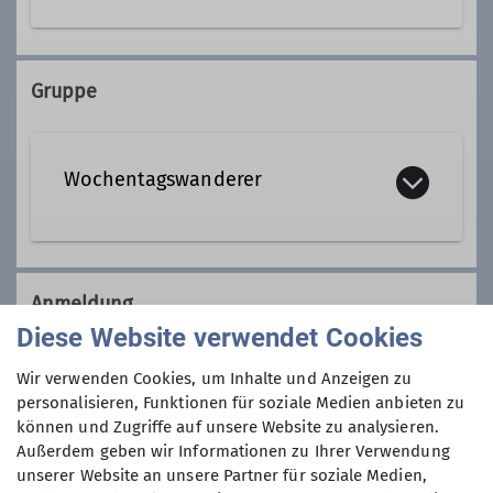
08806 5033194
Gruppe
Qualifikationen
Wochentagswanderer
Tourenleiter*in Wochentagswanderer
Wir sind eine Gemeinschaft von
Wanderfreunden innerhalb der
Anmeldung
Sektion, die
hauptsächlich jeden
Diese Website verwendet Cookies
Dienstag und Mittwoch
, aber auch an
Anmeldung per Telefon bevorzugt!
anderen Wochentagen in freier Natur
Wir verwenden Cookies, um Inhalte und Anzeigen zu
unterwegs sind.
personalisieren, Funktionen für soziale Medien anbieten zu
Anmeldung bis
können und Zugriffe auf unsere Website zu analysieren.
Wer kann sich das wochentags
Außerdem geben wir Informationen zu Ihrer Verwendung
leisten?
unserer Website an unsere Partner für soziale Medien,
10.03.2025
Nun, alle die aus dem Berufsleben