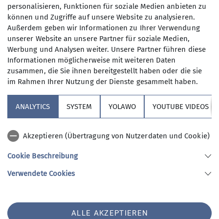
personalisieren, Funktionen für soziale Medien anbieten zu
Anmeldung bis
können und Zugriffe auf unsere Website zu analysieren.
Trainer*in B Skihochtour
Außerdem geben wir Informationen zu Ihrer Verwendung
unserer Website an unsere Partner für soziale Medien,
16.02.2026
Werbung und Analysen weiter. Unsere Partner führen diese
Trainer*in C Skibergsteigen
Informationen möglicherweise mit weiteren Daten
Maximale Teilnehmeranzahl
zusammen, die Sie ihnen bereitgestellt haben oder die sie
im Rahmen Ihrer Nutzung der Dienste gesammelt haben.
7
ANALYTICS
SYSTEM
YOLAWO
YOUTUBE VIDEOS
Akzeptieren (Übertragung von Nutzerdaten und Cookie)
Cookie Beschreibung
Sektion Vierseenland
Verwendete Cookies
Sektion Vierseenland des Deutschen Alpenvereins e.V.
ALLE AKZEPTIEREN
Hauptstraße 42