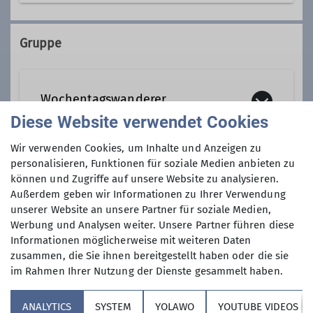
08143 7684
Gruppe
Qualifikationen
Wochentagswanderer
Wanderleiter*in
Diese Website verwendet Cookies
Wir verwenden Cookies, um Inhalte und Anzeigen zu
Wir sind eine Gemeinschaft von
personalisieren, Funktionen für soziale Medien anbieten zu
Wanderfreunden innerhalb der
Anmeldung ab / bis
können und Zugriffe auf unsere Website zu analysieren.
Sektion, die
hauptsächlich jeden
Außerdem geben wir Informationen zu Ihrer Verwendung
Dienstag und Mittwoch
, aber auch an
unserer Website an unsere Partner für soziale Medien,
09.01.2024 / 08.04.2024
anderen Wochentagen in freier Natur
Werbung und Analysen weiter. Unsere Partner führen diese
Informationen möglicherweise mit weiteren Daten
unterwegs sind.
Maximale Teilnehmeranzahl
zusammen, die Sie ihnen bereitgestellt haben oder die sie
Wer kann sich das wochentags
im Rahmen Ihrer Nutzung der Dienste gesammelt haben.
leisten?
11
Nun, alle die aus dem Berufsleben
ANALYTICS
SYSTEM
YOLAWO
YOUTUBE VIDEOS
ausgeschieden sind oder sonst über