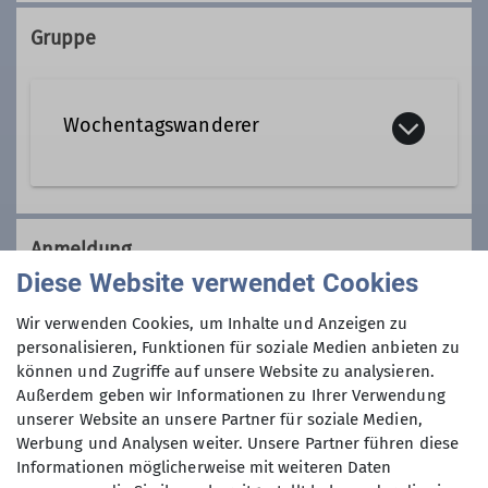
08191 7719
0179 4881154
Gruppe
Kontakt aufnehmen
Wochentagswanderer
Qualifikationen
Tourenleiter*in Wochentagswanderer
Wir sind eine Gemeinschaft von
Wanderfreunden innerhalb der
Anmeldung
Sektion, die
hauptsächlich jeden
Diese Website verwendet Cookies
Dienstag und Mittwoch
, aber auch an
Anmeldung per Telefon bevorzugt!
anderen Wochentagen in freier Natur
Wir verwenden Cookies, um Inhalte und Anzeigen zu
unterwegs sind.
personalisieren, Funktionen für soziale Medien anbieten zu
Anmeldung bis
können und Zugriffe auf unsere Website zu analysieren.
Wer kann sich das wochentags
Außerdem geben wir Informationen zu Ihrer Verwendung
leisten?
unserer Website an unsere Partner für soziale Medien,
24.03.2025
Nun, alle die aus dem Berufsleben
Werbung und Analysen weiter. Unsere Partner führen diese
ausgeschieden sind oder sonst über
Informationen möglicherweise mit weiteren Daten
ihre Zeit frei verfügen können und