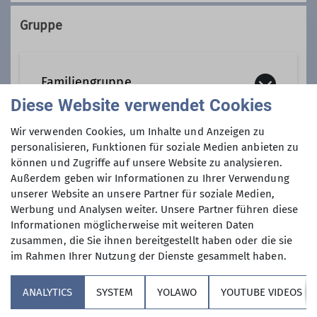
Kontakt aufnehmen
Gruppe
Qualifikationen
Familiengruppe
Familiengruppenleiter*in
Diese Website verwendet Cookies
Wir verwenden Cookies, um Inhalte und Anzeigen zu
Trainer*in C Bergwandern
Unsere Familiengruppe ist gerne
personalisieren, Funktionen für soziale Medien anbieten zu
gemeinsam unterwegs! Hier erfahrt ihr
Anmeldung ab / bis
können und Zugriffe auf unsere Website zu analysieren.
alles Wissenswerte
Außerdem geben wir Informationen zu Ihrer Verwendung
Ämter
unserer Website an unsere Partner für soziale Medien,
01.05.2025 / 30.07.2025
Kontakt aufnehmen
Werbung und Analysen weiter. Unsere Partner führen diese
Beirat*in Familiengruppen
Informationen möglicherweise mit weiteren Daten
Maximale Teilnehmeranzahl
zusammen, die Sie ihnen bereitgestellt haben oder die sie
Details
im Rahmen Ihrer Nutzung der Dienste gesammelt haben.
5
ANALYTICS
SYSTEM
YOLAWO
YOUTUBE VIDEOS