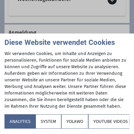
Wir sind eine Gemeinschaft von
Wanderfreunden innerhalb der
Anmeldung
Sektion, die
hauptsächlich jeden
Diese Website verwendet Cookies
Dienstag und Mittwoch
, aber auch an
08152 76305
anderen Wochentagen in freier Natur
Wir verwenden Cookies, um Inhalte und Anzeigen zu
unterwegs sind.
personalisieren, Funktionen für soziale Medien anbieten zu
Anmeldung ab / bis
können und Zugriffe auf unsere Website zu analysieren.
Wer kann sich das wochentags
Außerdem geben wir Informationen zu Ihrer Verwendung
leisten?
unserer Website an unsere Partner für soziale Medien,
01.10.2025 / 30.11.2025
Nun, alle die aus dem Berufsleben
Werbung und Analysen weiter. Unsere Partner führen diese
ausgeschieden sind oder sonst über
Informationen möglicherweise mit weiteren Daten
ihre Zeit frei verfügen können und
Maximale Teilnehmeranzahl
zusammen, die Sie ihnen bereitgestellt haben oder die sie
körperlich in guter Verfassung sind.
im Rahmen Ihrer Nutzung der Dienste gesammelt haben.
Neben anspruchvollen Bergtouren
3
(bis ca. 1400 Höhenmeter) stehen
ANALYTICS
SYSTEM
YOLAWO
YOUTUBE VIDEOS
auch leichtere Berg- und