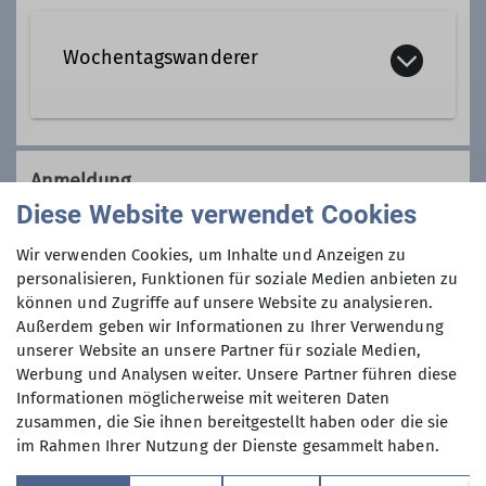
Qualifikationen
Wochentagswanderer
Tourenleiter*in Wochentagswanderer
Wir sind eine Gemeinschaft von
Wanderfreunden innerhalb der
Anmeldung
Sektion, die
hauptsächlich jeden
Diese Website verwendet Cookies
Dienstag und Mittwoch
, aber auch an
Anmeldung per Telefon bevorzugt!
anderen Wochentagen in freier Natur
Wir verwenden Cookies, um Inhalte und Anzeigen zu
unterwegs sind.
personalisieren, Funktionen für soziale Medien anbieten zu
Anmeldung bis
können und Zugriffe auf unsere Website zu analysieren.
Wer kann sich das wochentags
Außerdem geben wir Informationen zu Ihrer Verwendung
leisten?
unserer Website an unsere Partner für soziale Medien,
08.09.2025
Nun, alle die aus dem Berufsleben
Werbung und Analysen weiter. Unsere Partner führen diese
ausgeschieden sind oder sonst über
Informationen möglicherweise mit weiteren Daten
ihre Zeit frei verfügen können und
Maximale Teilnehmeranzahl
zusammen, die Sie ihnen bereitgestellt haben oder die sie
körperlich in guter Verfassung sind.
im Rahmen Ihrer Nutzung der Dienste gesammelt haben.
Neben anspruchvollen Bergtouren
9