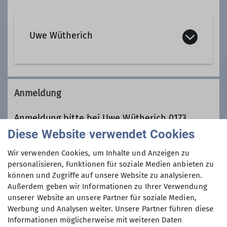
Uwe Wütherich
Kontakt aufnehmen
Anmeldung
Qualifikationen
Anmeldung bitte bei Uwe Wütherich 0173
6610163
Diese Website verwendet Cookies
Trainer*in B Klettersteig
Anfrage senden
Wir verwenden Cookies, um Inhalte und Anzeigen zu
personalisieren, Funktionen für soziale Medien anbieten zu
Trainer*in C Bergsteigen
Anmeldung bis
können und Zugriffe auf unsere Website zu analysieren.
Außerdem geben wir Informationen zu Ihrer Verwendung
unserer Website an unsere Partner für soziale Medien,
22.09.2024
Ämter
Werbung und Analysen weiter. Unsere Partner führen diese
Informationen möglicherweise mit weiteren Daten