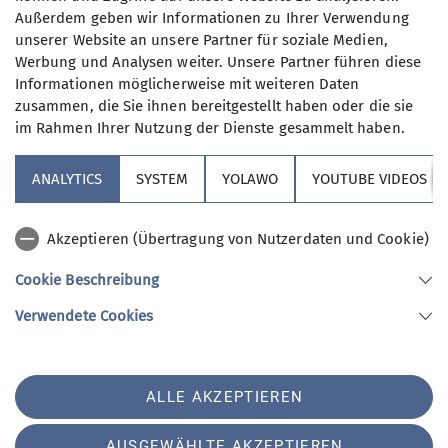
Wer kann sich das wochentags
Außerdem geben wir Informationen zu Ihrer Verwendung
leisten?
unserer Website an unsere Partner für soziale Medien,
21.07.2025
Nun, alle die aus dem Berufsleben
Werbung und Analysen weiter. Unsere Partner führen diese
ausgeschieden sind oder sonst über
Informationen möglicherweise mit weiteren Daten
ihre Zeit frei verfügen können und
Maximale Teilnehmeranzahl
zusammen, die Sie ihnen bereitgestellt haben oder die sie
körperlich in guter Verfassung sind.
im Rahmen Ihrer Nutzung der Dienste gesammelt haben.
Neben anspruchvollen Bergtouren
8
(bis ca. 1400 Höhenmeter) stehen
ANALYTICS
SYSTEM
YOLAWO
YOUTUBE VIDEOS
auch leichtere Berg- und
Flachwanderungen (ca. 15 bis 20 km)
Akzeptieren (Übertragung von Nutzerdaten und Cookie)
auf unserem Programm. Dazu kommen
Kulturfahrten und -veranstaltungen
Cookie Beschreibung
und jährlich mindestens eine
Sektion Vierseenland
Verwendete Cookies
Wanderwoche in den Bergen sowie im
Winter Ski-Unternehmungen.
An den Tourentagen werden die
Sektion Vierseenland des Deutschen Alpenvereins e.V.
ALLE AKZEPTIEREN
unterschiedlichsten Unternehmungen
Hauptstraße 42
82229 Seefeld
angeboten. Bei unserem vielfältigen
AUSGEWÄHLTE AKZEPTIEREN
Telefon +4981529839280