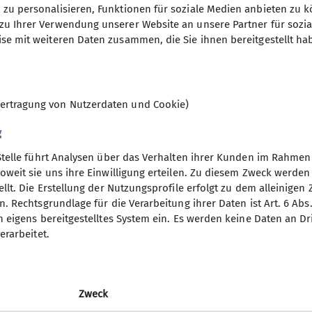
zu personalisieren, Funktionen für soziale Medien anbieten zu k
n (bis ca. 1400 Höhenmeter) stehen auch leichtere B
29.07.2025
zu Ihrer Verwendung unserer Website an unsere Partner für sozi
m. Dazu kommen Kulturfahrten und -veranstaltungen u
se mit weiteren Daten zusammen, die Sie ihnen bereitgestellt ha
ie im Winter Ski-Unternehmungen.
unterschiedlichsten Unternehmungen angeboten. Bei 
9
reben, dass für alle Interessierten und für jeden Ges
ungen !
ertragung von Nutzerdaten und Cookie)
sche und fröhliche Gruppe kennenlernen will, fasse 
en Gasthof Schützenhaus in Gilching (immer 14-tägig v
g
derung mit.
Stelle führt Analysen über das Verhalten ihrer Kunden im Rahmen
nsbeirat für die Wochentagswanderer:
oweit sie uns ihre Einwilligung erteilen. Zu diesem Zweck werde
hentagswanderer@dav-vierseenland.de
llt. Die Erstellung der Nutzungsprofile erfolgt zu dem alleinigen 
. Rechtsgrundlage für die Verarbeitung ihrer Daten ist Art. 6 Abs. 
n eigens bereitgestelltes System ein. Es werden keine Daten an D
erarbeitet.
Zweck