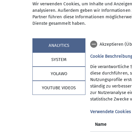
Wir verwenden Cookies, um Inhalte und Anzeigen 
Neben anspruchvollen Bergtoure
Anmeldung bis
analysieren. Außerdem geben wir Informationen 
bis 20 km) auf unserem Program
Partner führen diese Informationen möglicherwei
Wanderwoche in den Bergen sow
Dienste gesammelt haben.
An den Tourentagen werden die 
Maximale Teilnehmeranzahl
Tourenangebot ist es unser Best
Bisher ist uns das immer gut gel
Akzeptieren (Üb
ANALYTICS
Wer uns, eine wirklich sympathi
zu unserem Freitagstreffen in d
Cookie Beschreibun
SYSTEM
dann vielleicht die nächste Wan
Die verantwortliche 
Informationen gibts beim Verei
diese durchführen, s
YOLAWO
Herbert Meyer 08153 7050 woc
Nutzungsprofile erste
ständig zu verbessern
YOUTUBE VIDEOS
Kontakt aufnehmen
zur Nutzeranalyse ei
statistische Zwecke v
Sektion Vierseenland
Details
Verwendete Cookies
Mitgliedschaft
Satzung
Name
Hütte