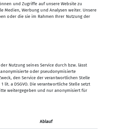
önnen und Zugriffe auf unsere Website zu
erg- und Flachwanderungen (ca. 15
ale Medien, Werbung und Analysen weiter. Unsere
nd jährlich mindestens eine
ben oder die sie im Rahmen Ihrer Nutzung der
unserem vielfältigen
chmack etwas passendes dabei ist!
sich ein Herz und komme am besten
on 10:30 bis 11:30 Uhr) und mache
 der Nutzung seines Service durch bzw. lässt
n anonymisierte oder pseudonymisierte
Zweck, den Service der verantwortlichen Stelle
1 lit. a DSGVO. Die verantwortliche Stelle setzt
Sektion Vierseenland des
ritte weitergegeben und nur anonymisiert für
Deutschen Alpenvereins e.V.
Hauptstraße 42
82229 Seefeld
Ablauf
Telefon +4981529839280