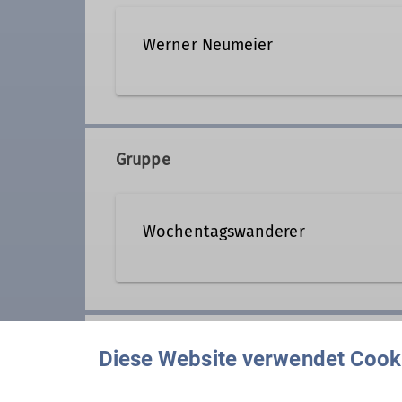
Werner Neumeier
08152 70604
Gruppe
Qualifikationen
Wochentagswanderer
Wanderleiter*in
Wir sind eine Gemeinschaft von
aber auch an anderen Wochentag
Anmeldung
Wer kann sich das wochentags l
Diese Website verwendet Cook
Nun, alle die aus dem Berufsleb
guter Verfassung sind.