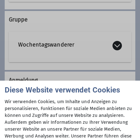
08152 1251
Gruppe
Qualifikationen
Wochentagswanderer
Tourenleiter*in Wochentagswanderer
Wir sind eine Gemeinschaft von
Wanderfreunden innerhalb der
Anmeldung
Sektion, die
hauptsächlich jeden
Diese Website verwendet Cookies
Dienstag und Mittwoch
, aber auch an
Anmeldung bevorzugt per Telefon!
anderen Wochentagen in freier Natur
Wir verwenden Cookies, um Inhalte und Anzeigen zu
unterwegs sind.
personalisieren, Funktionen für soziale Medien anbieten zu
Anmeldung bis
können und Zugriffe auf unsere Website zu analysieren.
Wer kann sich das wochentags
Außerdem geben wir Informationen zu Ihrer Verwendung
leisten?
unserer Website an unsere Partner für soziale Medien,
03.02.2025
Nun, alle die aus dem Berufsleben
Werbung und Analysen weiter. Unsere Partner führen diese