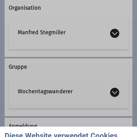
Organisation
Manfred Stegmiller
08191 7719
0179 4881154
Gruppe
Kontakt aufnehmen
Wochentagswanderer
Qualifikationen
Tourenleiter*in Wochentagswanderer
Wir sind eine Gemeinschaft von
Wanderfreunden innerhalb der
Anmeldung
Sektion, die
hauptsächlich jeden
Diese Website verwendet Cookies