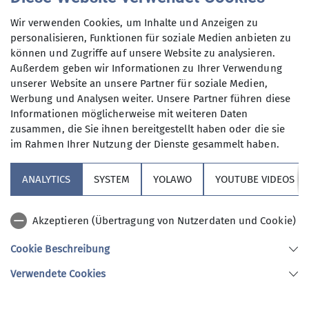
Dienstag und Mittwoch
, aber auch an
Anmeldung per Telefon bevorzugt!
anderen Wochentagen in freier Natur
Wir verwenden Cookies, um Inhalte und Anzeigen zu
unterwegs sind.
personalisieren, Funktionen für soziale Medien anbieten zu
Anmeldung bis
können und Zugriffe auf unsere Website zu analysieren.
Wer kann sich das wochentags
Außerdem geben wir Informationen zu Ihrer Verwendung
leisten?
unserer Website an unsere Partner für soziale Medien,
20.10.2025
Nun, alle die aus dem Berufsleben
Werbung und Analysen weiter. Unsere Partner führen diese
ausgeschieden sind oder sonst über
Informationen möglicherweise mit weiteren Daten
ihre Zeit frei verfügen können und
Maximale Teilnehmeranzahl
zusammen, die Sie ihnen bereitgestellt haben oder die sie
körperlich in guter Verfassung sind.
im Rahmen Ihrer Nutzung der Dienste gesammelt haben.
Neben anspruchvollen Bergtouren
9
(bis ca. 1400 Höhenmeter) stehen
ANALYTICS
SYSTEM
YOLAWO
YOUTUBE VIDEOS
auch leichtere Berg- und
Flachwanderungen (ca. 15 bis 20 km)
Akzeptieren (Übertragung von Nutzerdaten und Cookie)
auf unserem Programm. Dazu kommen
Kulturfahrten und -veranstaltungen
Cookie Beschreibung
und jährlich mindestens eine
Sektion Vierseenland
Verwendete Cookies
Wanderwoche in den Bergen sowie im
Winter Ski-Unternehmungen.