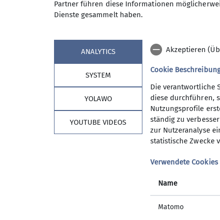
Partner führen diese Informationen möglicherwei
Wanderwoche in den Bergen sow
Dienste gesammelt haben.
An den Tourentagen werden die 
Maximale Teilnehmeranzahl
Tourenangebot ist es unser Best
Bisher ist uns das immer gut gel
Akzeptieren (Üb
ANALYTICS
Wer uns, eine wirklich sympathi
zu unserem Freitagstreffen in d
Cookie Beschreibun
SYSTEM
dann vielleicht die nächste Wan
Die verantwortliche 
Informationen gibts beim Verei
diese durchführen, s
YOLAWO
Herbert Meyer 08153 7050 woc
Nutzungsprofile erste
ständig zu verbessern
YOUTUBE VIDEOS
Kontakt aufnehmen
zur Nutzeranalyse ei
statistische Zwecke v
Sektion Vierseenland
Details
Verwendete Cookies
Mitgliedschaft
Satzung
Name
Hütte
AGB
Matomo