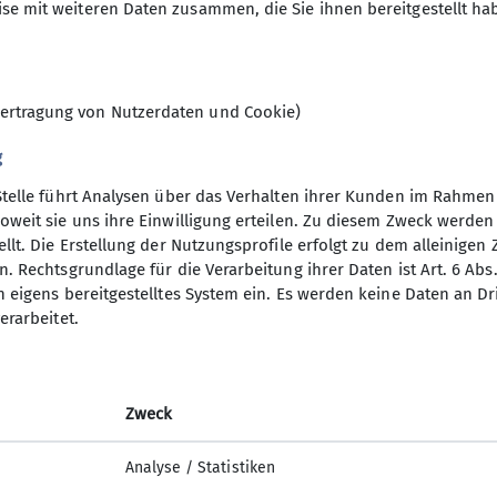
se mit weiteren Daten zusammen, die Sie ihnen bereitgestellt ha
ie im Winter Ski-Unternehmungen.
unterschiedlichsten Unternehmungen angeboten. Bei 
9
reben, dass für alle Interessierten und für jeden Ges
ungen !
ertragung von Nutzerdaten und Cookie)
sche und fröhliche Gruppe kennenlernen will, fasse 
en Gasthof Schützenhaus in Gilching (immer 14-tägig v
g
derung mit.
Stelle führt Analysen über das Verhalten ihrer Kunden im Rahmen
nsbeirat für die Wochentagswanderer:
oweit sie uns ihre Einwilligung erteilen. Zu diesem Zweck werde
hentagswanderer@dav-vierseenland.de
llt. Die Erstellung der Nutzungsprofile erfolgt zu dem alleinigen 
. Rechtsgrundlage für die Verarbeitung ihrer Daten ist Art. 6 Abs. 
n eigens bereitgestelltes System ein. Es werden keine Daten an D
erarbeitet.
Zweck
Analyse / Statistiken