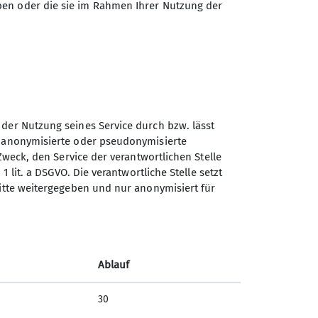
ben oder die sie im Rahmen Ihrer Nutzung der
unserem vielfältigen
chmack etwas passendes dabei ist!
sich ein Herz und komme am besten
on 10:30 bis 11:30 Uhr) und mache
 der Nutzung seines Service durch bzw. lässt
n anonymisierte oder pseudonymisierte
Zweck, den Service der verantwortlichen Stelle
1 lit. a DSGVO. Die verantwortliche Stelle setzt
Sektion Vierseenland des
ritte weitergegeben und nur anonymisiert für
Deutschen Alpenvereins e.V.
Hauptstraße 42
82229 Seefeld
Ablauf
Telefon +4981529839280
30