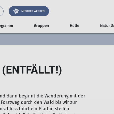
MITGLIED WERDEN
ogramm
Gruppen
Hütte
Natur &
renleiter*innen
gruppe
Alpine Disziplinen
Ausrüstungsverleih
Satzung
Belegungsplan
Wochentagswanderer
Geschichte
Veranstaltungen
Karten, Füh
Präve
M
herungen
ramm für Familien
Bergwandern
WoWa-Touren
Vortrag und Austausch
Er
uppenleiter-innen
Bergsteigen
Ki
 (ENTFÄLLT!)
ren mit Kindern
Hochtouren
MT
n
für Familien
Klettersteige
chentagswanderer
 auf Hütten
Klettern
Skitouren
Mountainbike
nd dann beginnt die Wanderung mit der
 Forstweg durch den Wald bis wir zur
schluss führt ein Pfad in steilen