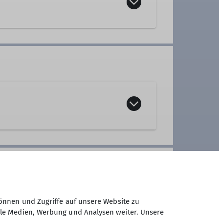
lich jeden Dienstag und Mittwoch
,
verfügen können und körperlich in
önnen und Zugriffe auf unsere Website zu
erg- und Flachwanderungen (ca. 15
ale Medien, Werbung und Analysen weiter. Unsere
nd jährlich mindestens eine