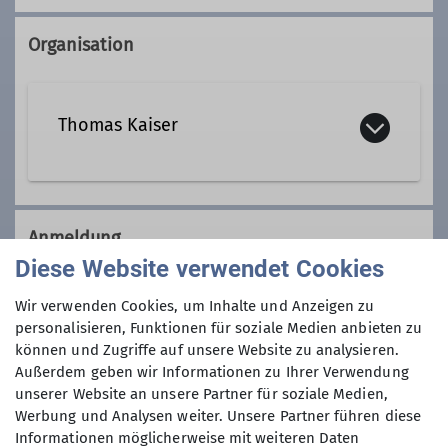
Organisation
Thomas Kaiser
Kontakt aufnehmen
Anmeldung
Diese Website verwendet Cookies
Qualifikationen
Anfrage senden
Wir verwenden Cookies, um Inhalte und Anzeigen zu
personalisieren, Funktionen für soziale Medien anbieten zu
Trainer*in C Bergwandern
Anmeldung ab / bis
können und Zugriffe auf unsere Website zu analysieren.
Außerdem geben wir Informationen zu Ihrer Verwendung
Zusatzqualifikation
unserer Website an unsere Partner für soziale Medien,
01.05.2024 / 03.07.2024
Schneeschuhbergsteigen
Werbung und Analysen weiter. Unsere Partner führen diese
Informationen möglicherweise mit weiteren Daten