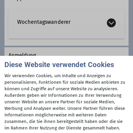
Qualifikationen
Wochentagswanderer
Wanderleiter*in
Wir sind eine Gemeinschaft von
Wanderfreunden innerhalb der
Anmeldung
Sektion, die
hauptsächlich jeden
Diese Website verwendet Cookies
Dienstag und Mittwoch
, aber auch an
Anmeldung per Telefon bevorzugt!
anderen Wochentagen in freier Natur
Wir verwenden Cookies, um Inhalte und Anzeigen zu
unterwegs sind.
personalisieren, Funktionen für soziale Medien anbieten zu
Anmeldung bis
können und Zugriffe auf unsere Website zu analysieren.
Wer kann sich das wochentags
Außerdem geben wir Informationen zu Ihrer Verwendung
leisten?
unserer Website an unsere Partner für soziale Medien,
09.12.2025
Nun, alle die aus dem Berufsleben
Werbung und Analysen weiter. Unsere Partner führen diese
ausgeschieden sind oder sonst über
Informationen möglicherweise mit weiteren Daten
ihre Zeit frei verfügen können und
Maximale Teilnehmeranzahl
zusammen, die Sie ihnen bereitgestellt haben oder die sie
körperlich in guter Verfassung sind.
im Rahmen Ihrer Nutzung der Dienste gesammelt haben.