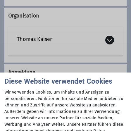
Organisation
Thomas Kaiser
Kontakt aufnehmen
Anmeldung
Diese Website verwendet Cookies
Qualifikationen
Anfrage senden
Wir verwenden Cookies, um Inhalte und Anzeigen zu
personalisieren, Funktionen für soziale Medien anbieten zu
Trainer*in C Bergwandern
Anmeldung ab / bis
können und Zugriffe auf unsere Website zu analysieren.
Außerdem geben wir Informationen zu Ihrer Verwendung
Zusatzqualifikation
unserer Website an unsere Partner für soziale Medien,
09.01.2024 / 04.04.2024
Schneeschuhbergsteigen
Werbung und Analysen weiter. Unsere Partner führen diese
Informationen möglicherweise mit weiteren Daten