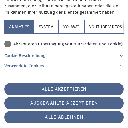
Maximale Teilnehmeranzahl
zusammen, die Sie ihnen bereitgestellt haben oder die sie
Ämter
im Rahmen Ihrer Nutzung der Dienste gesammelt haben.
8
Beirat*in Redaktion
ANALYTICS
SYSTEM
YOLAWO
YOUTUBE VIDEOS
Akzeptieren (Übertragung von Nutzerdaten und Cookie)
Cookie Beschreibung
Sektion Vierseenland
Verwendete Cookies
Sektion Vierseenland des Deutschen Alpenvereins e.V.
ALLE AKZEPTIEREN
Hauptstraße 42
82229 Seefeld
AUSGEWÄHLTE AKZEPTIEREN
Telefon +4981529839280
ALLE ABLEHNEN
Impressum
Datenschutz
Datenschutz-Einstellungen