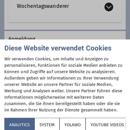
Wochentagswanderer
Qualifikationen
Tourenleiter*in Wochentagswanderer
Wir sind eine Gemeinschaft von
Wanderfreunden innerhalb der
Anmeldung
Sektion, die
hauptsächlich jeden
Diese Website verwendet Cookies
Dienstag und Mittwoch
, aber auch an
Anmeldung per Telefon bevorzugt!
anderen Wochentagen in freier Natur
Wir verwenden Cookies, um Inhalte und Anzeigen zu
unterwegs sind.
personalisieren, Funktionen für soziale Medien anbieten zu
Anmeldung bis
können und Zugriffe auf unsere Website zu analysieren.
Wer kann sich das wochentags
Außerdem geben wir Informationen zu Ihrer Verwendung
leisten?
unserer Website an unsere Partner für soziale Medien,
15.12.2025
Nun, alle die aus dem Berufsleben
Werbung und Analysen weiter. Unsere Partner führen diese
ausgeschieden sind oder sonst über
Informationen möglicherweise mit weiteren Daten
ihre Zeit frei verfügen können und
Maximale Teilnehmeranzahl
zusammen, die Sie ihnen bereitgestellt haben oder die sie
körperlich in guter Verfassung sind.
im Rahmen Ihrer Nutzung der Dienste gesammelt haben.
Neben anspruchvollen Bergtouren
9
(bis ca. 1400 Höhenmeter) stehen
ANALYTICS
SYSTEM
YOLAWO
YOUTUBE VIDEOS