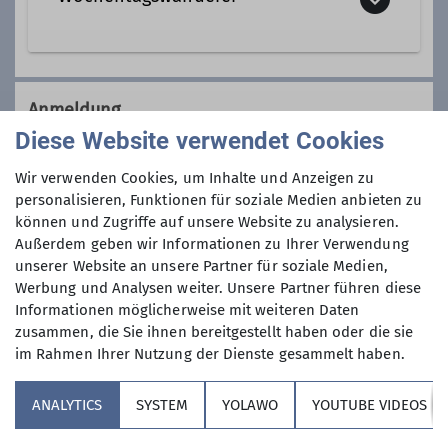
Qualifikationen
Tourenleiter*in Wochentagswanderer
Wir sind eine Gemeinschaft von
Wanderfreunden innerhalb der
Anmeldung
Sektion, die
hauptsächlich jeden
Diese Website verwendet Cookies
Dienstag und Mittwoch
, aber auch an
Anmeldung per Telefon bevorzugt!
anderen Wochentagen in freier Natur
Wir verwenden Cookies, um Inhalte und Anzeigen zu
unterwegs sind.
personalisieren, Funktionen für soziale Medien anbieten zu
Anmeldung bis
können und Zugriffe auf unsere Website zu analysieren.
Wer kann sich das wochentags
Außerdem geben wir Informationen zu Ihrer Verwendung
leisten?
unserer Website an unsere Partner für soziale Medien,
24.02.2025
Nun, alle die aus dem Berufsleben
Werbung und Analysen weiter. Unsere Partner führen diese
ausgeschieden sind oder sonst über
Informationen möglicherweise mit weiteren Daten
ihre Zeit frei verfügen können und
Maximale Teilnehmeranzahl
zusammen, die Sie ihnen bereitgestellt haben oder die sie
körperlich in guter Verfassung sind.
im Rahmen Ihrer Nutzung der Dienste gesammelt haben.
Neben anspruchvollen Bergtouren
9
(bis ca. 1400 Höhenmeter) stehen
ANALYTICS
SYSTEM
YOLAWO
YOUTUBE VIDEOS
auch leichtere Berg- und