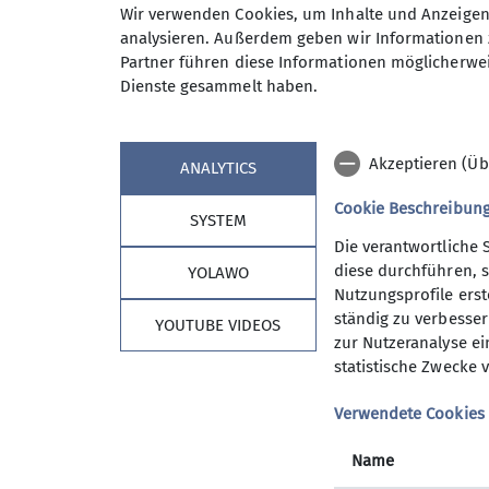
Wir verwenden Cookies, um Inhalte und Anzeigen 
Neben anspruchvollen Bergtoure
Anmeldung bis
analysieren. Außerdem geben wir Informationen 
bis 20 km) auf unserem Program
Partner führen diese Informationen möglicherwei
Wanderwoche in den Bergen sow
Dienste gesammelt haben.
An den Tourentagen werden die 
Maximale Teilnehmeranzahl
Tourenangebot ist es unser Best
Bisher ist uns das immer gut gel
Akzeptieren (Üb
ANALYTICS
Wer uns, eine wirklich sympathi
zu unserem Freitagstreffen in d
Cookie Beschreibun
SYSTEM
dann vielleicht die nächste Wan
Die verantwortliche 
Informationen gibts beim Verei
diese durchführen, s
YOLAWO
Herbert Meyer 08153 7050 woc
Nutzungsprofile erste
ständig zu verbessern
YOUTUBE VIDEOS
Kontakt aufnehmen
zur Nutzeranalyse ei
statistische Zwecke v
Sektion Vierseenland
Details
Verwendete Cookies
Mitgliedschaft
Satzung
Name
Hütte