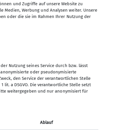
önnen und Zugriffe auf unsere Website zu
erg- und Flachwanderungen (ca. 15
ale Medien, Werbung und Analysen weiter. Unsere
nd jährlich mindestens eine
ben oder die sie im Rahmen Ihrer Nutzung der
unserem vielfältigen
chmack etwas passendes dabei ist!
sich ein Herz und komme am besten
on 10:30 bis 11:30 Uhr) und mache
 der Nutzung seines Service durch bzw. lässt
n anonymisierte oder pseudonymisierte
Zweck, den Service der verantwortlichen Stelle
1 lit. a DSGVO. Die verantwortliche Stelle setzt
Sektion Vierseenland des
ritte weitergegeben und nur anonymisiert für
Deutschen Alpenvereins e.V.
Hauptstraße 42
82229 Seefeld
Ablauf
Telefon +4981529839280