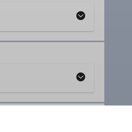
er
lich jeden Dienstag und Mittwoch
,
verfügen können und körperlich in