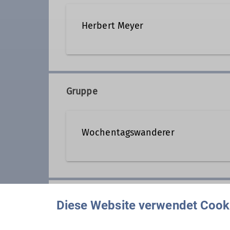
Herbert Meyer
08153 7050
Kontakt a
Gruppe
Qualifikationen
Wochentagswanderer
Tourenleiter*in Wochentagswanderer
Wir sind eine Gemeinschaft von
aber auch an anderen Wochentag
Anmeldung
Wer kann sich das wochentags l
Diese Website verwendet Cook
Nun, alle die aus dem Berufsleb
guter Verfassung sind.