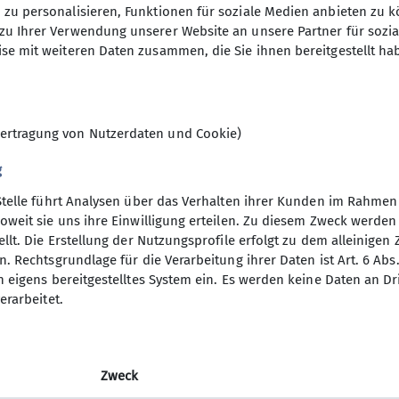
zu personalisieren, Funktionen für soziale Medien anbieten zu k
n (bis ca. 1400 Höhenmeter) stehen auch leichtere B
30.09.2024
zu Ihrer Verwendung unserer Website an unsere Partner für sozi
m. Dazu kommen Kulturfahrten und -veranstaltungen u
se mit weiteren Daten zusammen, die Sie ihnen bereitgestellt ha
ie im Winter Ski-Unternehmungen.
unterschiedlichsten Unternehmungen angeboten. Bei 
11
reben, dass für alle Interessierten und für jeden Ges
ungen !
ertragung von Nutzerdaten und Cookie)
sche und fröhliche Gruppe kennenlernen will, fasse 
en Gasthof Schützenhaus in Gilching (immer 14-tägig v
g
derung mit.
Stelle führt Analysen über das Verhalten ihrer Kunden im Rahmen
nsbeirat für die Wochentagswanderer:
oweit sie uns ihre Einwilligung erteilen. Zu diesem Zweck werde
hentagswanderer@dav-vierseenland.de
llt. Die Erstellung der Nutzungsprofile erfolgt zu dem alleinigen 
. Rechtsgrundlage für die Verarbeitung ihrer Daten ist Art. 6 Abs. 
n eigens bereitgestelltes System ein. Es werden keine Daten an D
erarbeitet.
Zweck