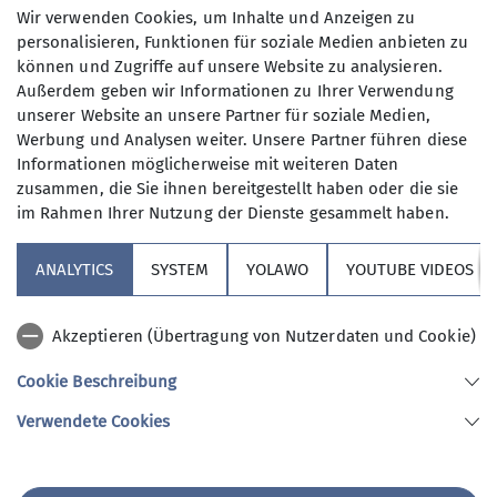
anderen Wochentagen in freier Natur
Wir verwenden Cookies, um Inhalte und Anzeigen zu
unterwegs sind.
personalisieren, Funktionen für soziale Medien anbieten zu
Anmeldung bis
können und Zugriffe auf unsere Website zu analysieren.
Wer kann sich das wochentags
Außerdem geben wir Informationen zu Ihrer Verwendung
leisten?
unserer Website an unsere Partner für soziale Medien,
23.06.2025
Nun, alle die aus dem Berufsleben
Werbung und Analysen weiter. Unsere Partner führen diese
ausgeschieden sind oder sonst über
Informationen möglicherweise mit weiteren Daten
ihre Zeit frei verfügen können und
Maximale Teilnehmeranzahl
zusammen, die Sie ihnen bereitgestellt haben oder die sie
körperlich in guter Verfassung sind.
im Rahmen Ihrer Nutzung der Dienste gesammelt haben.
Neben anspruchvollen Bergtouren
13
(bis ca. 1400 Höhenmeter) stehen
ANALYTICS
SYSTEM
YOLAWO
YOUTUBE VIDEOS
auch leichtere Berg- und
Flachwanderungen (ca. 15 bis 20 km)
Akzeptieren (Übertragung von Nutzerdaten und Cookie)
auf unserem Programm. Dazu kommen
Kulturfahrten und -veranstaltungen
Cookie Beschreibung
und jährlich mindestens eine
Sektion Vierseenland
Verwendete Cookies
Wanderwoche in den Bergen sowie im
Winter Ski-Unternehmungen.
An den Tourentagen werden die
Sektion Vierseenland des Deutschen Alpenvereins e.V.