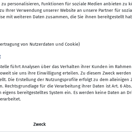
zu personalisieren, Funktionen für soziale Medien anbieten zu k
n (bis ca. 1400 Höhenmeter) stehen auch leichtere B
27.10.2025
zu Ihrer Verwendung unserer Website an unsere Partner für sozi
m. Dazu kommen Kulturfahrten und -veranstaltungen u
se mit weiteren Daten zusammen, die Sie ihnen bereitgestellt ha
ie im Winter Ski-Unternehmungen.
unterschiedlichsten Unternehmungen angeboten. Bei 
12
reben, dass für alle Interessierten und für jeden Ges
ungen !
ertragung von Nutzerdaten und Cookie)
sche und fröhliche Gruppe kennenlernen will, fasse 
en Gasthof Schützenhaus in Gilching (immer 14-tägig v
g
derung mit.
Stelle führt Analysen über das Verhalten ihrer Kunden im Rahmen
nsbeirat für die Wochentagswanderer:
oweit sie uns ihre Einwilligung erteilen. Zu diesem Zweck werde
hentagswanderer@dav-vierseenland.de
llt. Die Erstellung der Nutzungsprofile erfolgt zu dem alleinigen 
. Rechtsgrundlage für die Verarbeitung ihrer Daten ist Art. 6 Abs. 
n eigens bereitgestelltes System ein. Es werden keine Daten an D
erarbeitet.
Zweck