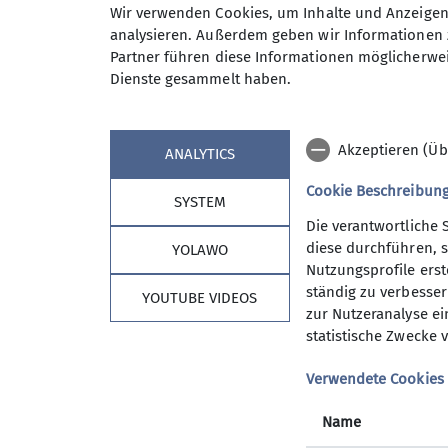
Wir verwenden Cookies, um Inhalte und Anzeigen 
Neben anspruchvollen Bergtoure
Anmeldung bis
analysieren. Außerdem geben wir Informationen 
bis 20 km) auf unserem Program
Partner führen diese Informationen möglicherwei
Wanderwoche in den Bergen sow
Dienste gesammelt haben.
An den Tourentagen werden die 
Maximale Teilnehmeranzahl
Tourenangebot ist es unser Best
Bisher ist uns das immer gut gel
Akzeptieren (Üb
ANALYTICS
Wer uns, eine wirklich sympathi
zu unserem Freitagstreffen in d
Cookie Beschreibun
SYSTEM
dann vielleicht die nächste Wan
Die verantwortliche 
Informationen gibts beim Verei
diese durchführen, s
YOLAWO
Herbert Meyer 08153 7050 woc
Nutzungsprofile erste
ständig zu verbessern
YOUTUBE VIDEOS
Kontakt aufnehmen
zur Nutzeranalyse ei
statistische Zwecke v
Sektion Vierseenland
Details
Verwendete Cookies
Mitgliedschaft
Satzung
Name
Hütte