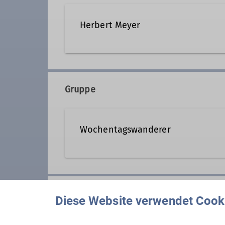
Herbert Meyer
08153 7050
Kontakt a
Gruppe
Qualifikationen
Wochentagswanderer
Tourenleiter*in Wochentagswanderer
Wir sind eine Gemeinschaft von
aber auch an anderen Wochentag
Anmeldung
Wer kann sich das wochentags l
Diese Website verwendet Cook
Nun, alle die aus dem Berufsleb
guter Verfassung sind.