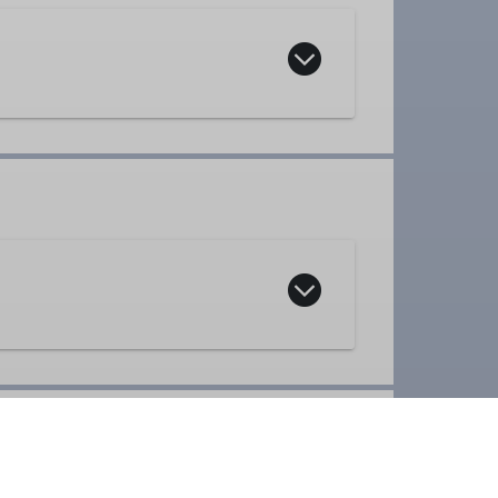
er
lich jeden Dienstag und Mittwoch
,
verfügen können und körperlich in