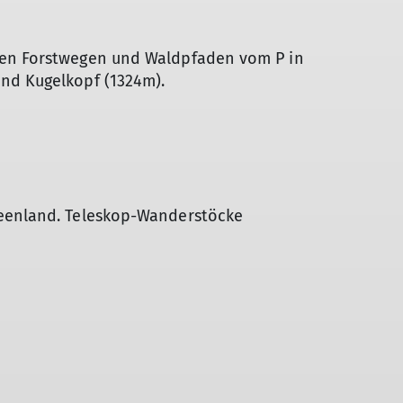
ten Forstwegen und Waldpfaden vom P in
nd Kugelkopf (1324m).
seenland. Teleskop-Wanderstöcke