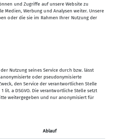
önnen und Zugriffe auf unsere Website zu
erg- und Flachwanderungen (ca. 15
ale Medien, Werbung und Analysen weiter. Unsere
nd jährlich mindestens eine
ben oder die sie im Rahmen Ihrer Nutzung der
unserem vielfältigen
chmack etwas passendes dabei ist!
sich ein Herz und komme am besten
on 10:30 bis 11:30 Uhr) und mache
 der Nutzung seines Service durch bzw. lässt
n anonymisierte oder pseudonymisierte
Zweck, den Service der verantwortlichen Stelle
1 lit. a DSGVO. Die verantwortliche Stelle setzt
Sektion Vierseenland des
ritte weitergegeben und nur anonymisiert für
Deutschen Alpenvereins e.V.
Hauptstraße 42
82229 Seefeld
Ablauf
Telefon +4981529839280