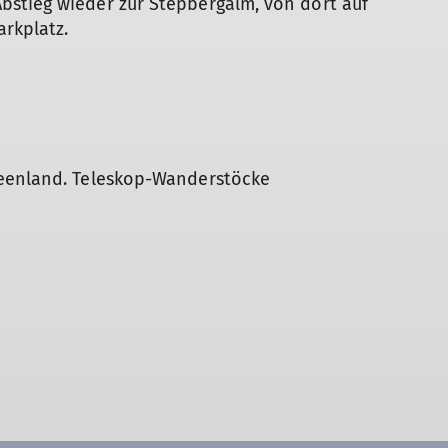
stieg wieder zur Stepbergalm, von dort auf
rkplatz.
seenland. Teleskop-Wanderstöcke