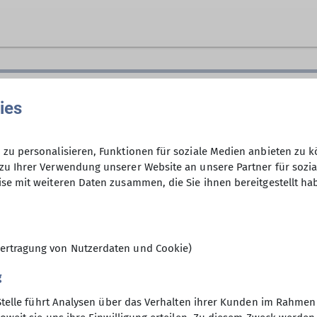
 Wanderfreunden innerhalb der Sektion, die
hauptsäch
en in freier Natur unterwegs sind.
Anmeldung per Telefon bevorzugt!
eisten?
ies
en ausgeschieden sind oder sonst über ihre Zeit frei 
n (bis ca. 1400 Höhenmeter) stehen auch leichtere B
29.06.2025
zu personalisieren, Funktionen für soziale Medien anbieten zu k
zu Ihrer Verwendung unserer Website an unsere Partner für sozi
m. Dazu kommen Kulturfahrten und -veranstaltungen u
se mit weiteren Daten zusammen, die Sie ihnen bereitgestellt ha
ie im Winter Ski-Unternehmungen.
unterschiedlichsten Unternehmungen angeboten. Bei 
8
reben, dass für alle Interessierten und für jeden Ges
ungen !
ertragung von Nutzerdaten und Cookie)
sche und fröhliche Gruppe kennenlernen will, fasse 
en Gasthof Schützenhaus in Gilching (immer 14-tägig v
g
derung mit.
Stelle führt Analysen über das Verhalten ihrer Kunden im Rahmen
nsbeirat für die Wochentagswanderer: