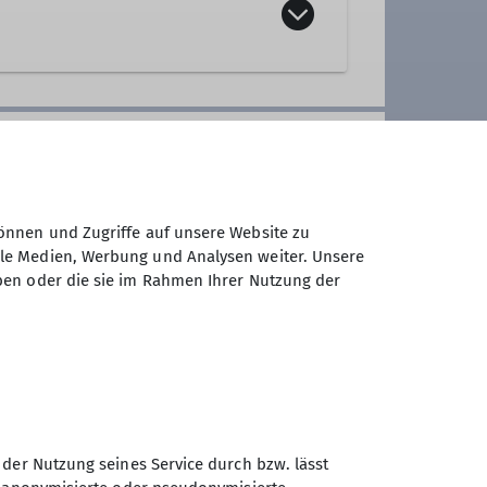
lich jeden Dienstag und Mittwoch
,
verfügen können und körperlich in
erg- und Flachwanderungen (ca. 15
önnen und Zugriffe auf unsere Website zu
ale Medien, Werbung und Analysen weiter. Unsere
nd jährlich mindestens eine
ben oder die sie im Rahmen Ihrer Nutzung der
unserem vielfältigen
chmack etwas passendes dabei ist!
sich ein Herz und komme am besten
on 10:30 bis 11:30 Uhr) und mache
 der Nutzung seines Service durch bzw. lässt