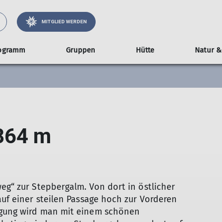
MITGLIED WERDEN
ogramm
Gruppen
Hütte
Natur &
renleiter*innen
gruppe
Alpine Disziplinen
Ausrüstungsverleih
Satzung
Belegungsplan
Wochentagswanderer
Geschichte
Veranstaltungen
Karten, Füh
Präve
M
herungen
ramm für Familien
Bergwandern
WoWa-Touren
Vortrag und Austausch
Er
uppenleiter-innen
Bergsteigen
Ki
864 m
ren mit Kindern
Hochtouren
MT
n
für Familien
Klettersteige
chentagswanderer
 auf Hütten
Klettern
Skitouren
Mountainbike
eg“ zur Stepbergalm. Von dort in östlicher
auf einer steilen Passage hoch zur Vorderen
ngung wird man mit einem schönen