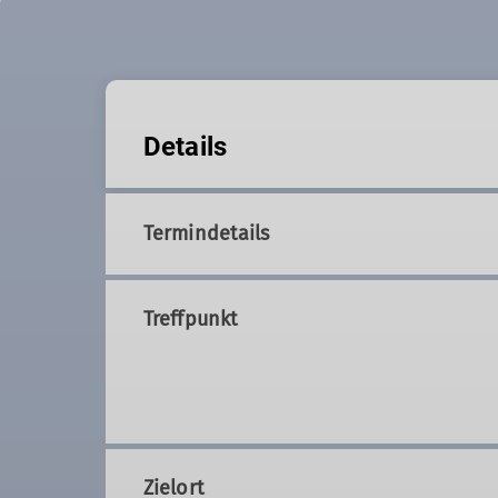
Details
Termindetails
Treffpunkt
Zielort