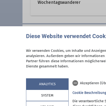
Wochentagswanderer
Wanderleiter*in
Wir sind eine Gemeinschaft von
aber auch an anderen Wochentag
Anmeldung
Wer kann sich das wochentags l
Diese Website verwendet Cook
Nun, alle die aus dem Berufsleb
guter Verfassung sind.
Neben anspruchvollen Bergtoure
Anmeldung bis
Wir verwenden Cookies, um Inhalte und Anzeigen 
analysieren. Außerdem geben wir Informationen 
bis 20 km) auf unserem Program
Partner führen diese Informationen möglicherwei
Wanderwoche in den Bergen sow
Dienste gesammelt haben.
An den Tourentagen werden die 
Maximale Teilnehmeranzahl
Tourenangebot ist es unser Best
Bisher ist uns das immer gut gel
Akzeptieren (Üb
ANALYTICS
Wer uns, eine wirklich sympathi
zu unserem Freitagstreffen in d
Cookie Beschreibun
SYSTEM
dann vielleicht die nächste Wan
Die verantwortliche 
Informationen gibts beim Verei