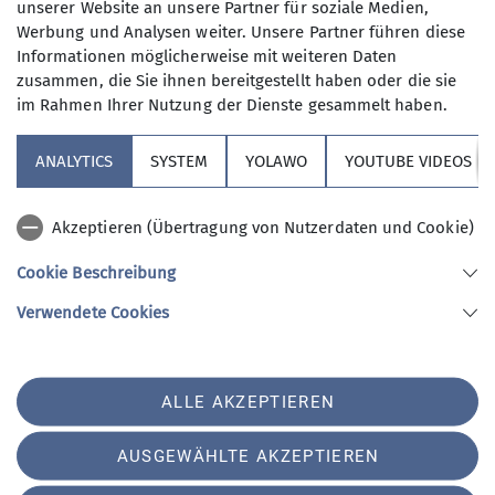
unserer Website an unsere Partner für soziale Medien,
15.09.2025
Werbung und Analysen weiter. Unsere Partner führen diese
Qualifikationen
Informationen möglicherweise mit weiteren Daten
Maximale Teilnehmeranzahl
zusammen, die Sie ihnen bereitgestellt haben oder die sie
Trainer*in C Bergwandern
im Rahmen Ihrer Nutzung der Dienste gesammelt haben.
6
ANALYTICS
SYSTEM
YOLAWO
YOUTUBE VIDEOS
Ämter
Schriftführer*in
Akzeptieren (Übertragung von Nutzerdaten und Cookie)
Cookie Beschreibung
Sektion Vierseenland
Verwendete Cookies
Sektion Vierseenland des Deutschen Alpenvereins e.V.
ALLE AKZEPTIEREN
Hauptstraße 42
82229 Seefeld
Telefon +4981529839280
AUSGEWÄHLTE AKZEPTIEREN