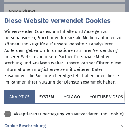
Wir sind eine Gemeinschaft von
Wanderfreunden innerhalb der
Anmeldung
Sektion, die
hauptsächlich jeden
Ämter
Diese Website verwendet Cookies
Dienstag und Mittwoch
, aber auch an
Anmeldung per Telefon bevorzugt!
anderen Wochentagen in freier Natur
Wir verwenden Cookies, um Inhalte und Anzeigen zu
Leitung Wochentagswanderer
unterwegs sind.
personalisieren, Funktionen für soziale Medien anbieten zu
Anmeldung bis
können und Zugriffe auf unsere Website zu analysieren.
Wer kann sich das wochentags
Außerdem geben wir Informationen zu Ihrer Verwendung
leisten?
unserer Website an unsere Partner für soziale Medien,
08.07.2024
Nun, alle die aus dem Berufsleben
Werbung und Analysen weiter. Unsere Partner führen diese
ausgeschieden sind oder sonst über
Informationen möglicherweise mit weiteren Daten
ihre Zeit frei verfügen können und
Maximale Teilnehmeranzahl
zusammen, die Sie ihnen bereitgestellt haben oder die sie
körperlich in guter Verfassung sind.
im Rahmen Ihrer Nutzung der Dienste gesammelt haben.
Neben anspruchvollen Bergtouren
11
(bis ca. 1400 Höhenmeter) stehen
ANALYTICS
SYSTEM
YOLAWO
YOUTUBE VIDEOS
auch leichtere Berg- und
Flachwanderungen (ca. 15 bis 20 km)
Akzeptieren (Übertragung von Nutzerdaten und Cookie)
auf unserem Programm. Dazu kommen
Kulturfahrten und -veranstaltungen
Cookie Beschreibung