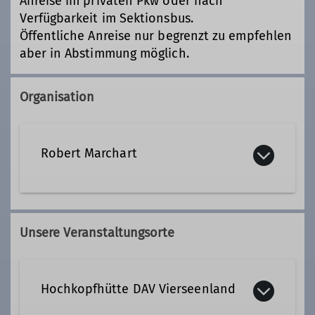
Anreise im privaten Pkw oder nach
Verfügbarkeit im Sektionsbus.
Öffentliche Anreise nur begrenzt zu empfehlen
aber in Abstimmung möglich.
Organisation
Robert Marchart
robert.marchart@dav-
vierseenland.de
Unsere Veranstaltungsorte
Qualifikationen
Hochkopfhütte DAV Vierseenland