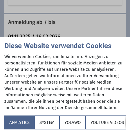
Trainer*in C Bergwandern
Ämter
Anmeldung ab / bis
01.11.2025 / 16.02.2026
Schriftführer*in
Diese Website verwendet Cookies
Preis
Wir verwenden Cookies, um Inhalte und Anzeigen zu
personalisieren, Funktionen für soziale Medien anbieten zu
Übernachtungskosten und Getränkekosten auf
können und Zugriffe auf unsere Website zu analysieren.
der Hochkopfhütte entsprechend den
Außerdem geben wir Informationen zu Ihrer Verwendung
unserer Website an unsere Partner für soziale Medien,
aktuellen Preislisten
Werbung und Analysen weiter. Unsere Partner führen diese
Informationen möglicherweise mit weiteren Daten
Maximale Teilnehmeranzahl
zusammen, die Sie ihnen bereitgestellt haben oder die sie
im Rahmen Ihrer Nutzung der Dienste gesammelt haben.
12
ANALYTICS
SYSTEM
YOLAWO
YOUTUBE VIDEOS