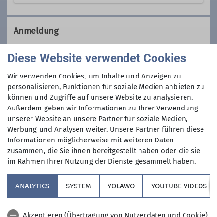
Wir sind eine Gemeinschaft von
Wanderfreunden innerhalb der
Anmeldung
Sektion, die
hauptsächlich jeden
Dienstag und Mittwoch
, aber auch an
Anmeldung per Telefon bevorzugt! Anmeldung
Diese Website verwendet Cookies
anderen Wochentagen in freier Natur
ausschließlich am Montag 26.8.2024!
unterwegs sind.
Wir verwenden Cookies, um Inhalte und Anzeigen zu
Wer kann sich das wochentags
personalisieren, Funktionen für soziale Medien anbieten zu
Anmeldung ab
können und Zugriffe auf unsere Website zu analysieren.
leisten?
Außerdem geben wir Informationen zu Ihrer Verwendung
Nun, alle die aus dem Berufsleben
unserer Website an unsere Partner für soziale Medien,
26.08.2024
ausgeschieden sind oder sonst über
Werbung und Analysen weiter. Unsere Partner führen diese
ihre Zeit frei verfügen können und
Informationen möglicherweise mit weiteren Daten
körperlich in guter Verfassung sind.
Maximale Teilnehmeranzahl
zusammen, die Sie ihnen bereitgestellt haben oder die sie
Neben anspruchvollen Bergtouren
im Rahmen Ihrer Nutzung der Dienste gesammelt haben.
(bis ca. 1400 Höhenmeter) stehen
9
auch leichtere Berg- und
ANALYTICS
SYSTEM
YOLAWO
YOUTUBE VIDEOS
Flachwanderungen (ca. 15 bis 20 km)
auf unserem Programm. Dazu kommen
Akzeptieren (Übertragung von Nutzerdaten und Cookie)