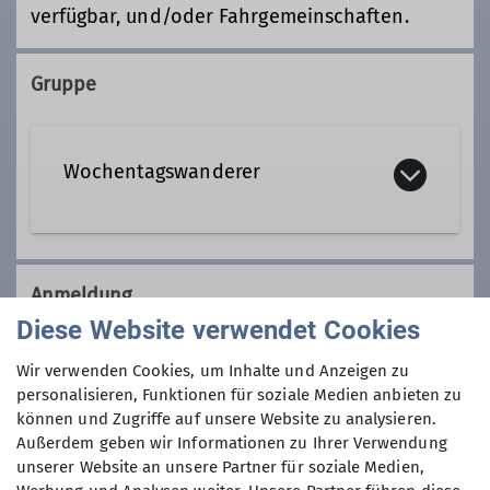
verfügbar, und/oder Fahrgemeinschaften.
Gruppe
Wochentagswanderer
Wir sind eine Gemeinschaft von
Wanderfreunden innerhalb der
Anmeldung
Sektion, die
hauptsächlich jeden
Diese Website verwendet Cookies
Dienstag und Mittwoch
, aber auch an
Anmeldung per Telefon bevorzugt!
anderen Wochentagen in freier Natur
Wir verwenden Cookies, um Inhalte und Anzeigen zu
unterwegs sind.
personalisieren, Funktionen für soziale Medien anbieten zu
Anmeldung bis
können und Zugriffe auf unsere Website zu analysieren.
Wer kann sich das wochentags
Außerdem geben wir Informationen zu Ihrer Verwendung
leisten?
unserer Website an unsere Partner für soziale Medien,
27.05.2024
Nun, alle die aus dem Berufsleben