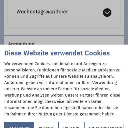
Wochentagswanderer
Qualifikationen
Wanderleiter*in
Wir sind eine Gemeinschaft von
Wanderfreunden innerhalb der
Anmeldung
Sektion, die
hauptsächlich jeden
Diese Website verwendet Cookies
Dienstag und Mittwoch
, aber auch an
Anmeldung per Telefon bevorzugt!
anderen Wochentagen in freier Natur
Wir verwenden Cookies, um Inhalte und Anzeigen zu
unterwegs sind.
personalisieren, Funktionen für soziale Medien anbieten zu
Anmeldung bis
können und Zugriffe auf unsere Website zu analysieren.
Wer kann sich das wochentags
Außerdem geben wir Informationen zu Ihrer Verwendung
leisten?
unserer Website an unsere Partner für soziale Medien,
29.05.2025
Nun, alle die aus dem Berufsleben
Werbung und Analysen weiter. Unsere Partner führen diese
ausgeschieden sind oder sonst über
Informationen möglicherweise mit weiteren Daten
ihre Zeit frei verfügen können und
Maximale Teilnehmeranzahl
zusammen, die Sie ihnen bereitgestellt haben oder die sie
körperlich in guter Verfassung sind.
im Rahmen Ihrer Nutzung der Dienste gesammelt haben.
Neben anspruchvollen Bergtouren
9
(bis ca. 1400 Höhenmeter) stehen